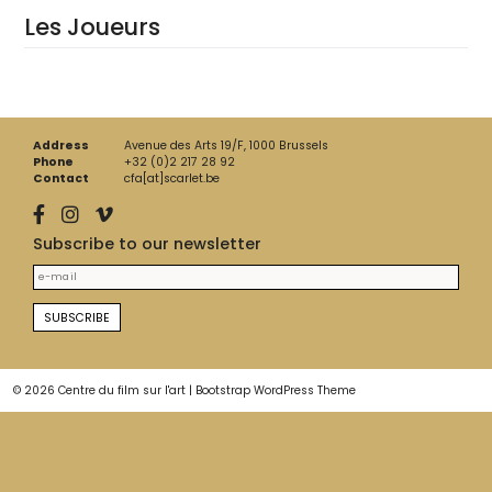
Les Joueurs
Address
Avenue des Arts 19/F, 1000 Brussels
Phone
+32 (0)2 217 28 92
Contact
cfa[at]scarlet.be
Subscribe to our newsletter
© 2026
Centre du film sur l'art
|
Bootstrap WordPress Theme