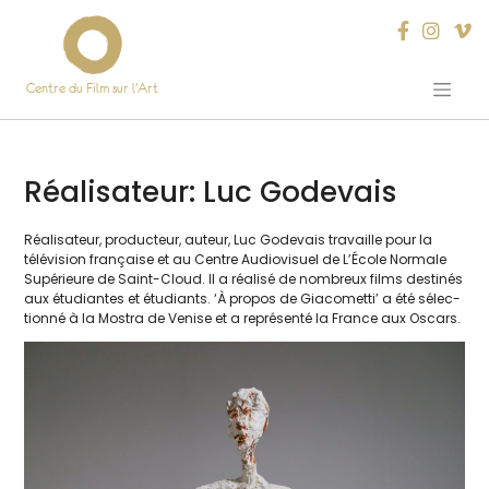
Centre du Film sur l’Art
Skip
to
content
Réalisateur:
Luc Godevais
Réalisateur, pro­duc­teur, auteur, Luc Godevais tra­vaille pour la
télé­vi­sion fran­çaise et au Centre Audiovisuel de L’École Normale
Supérieure de Saint-Cloud. Il a réa­li­sé de nom­breux films des­ti­nés
aux étu­diantes et étu­diants. ‘À pro­pos de Giacometti’ a été sélec­
tion­né à la Mostra de Venise et a repré­sen­té la France aux Oscars.