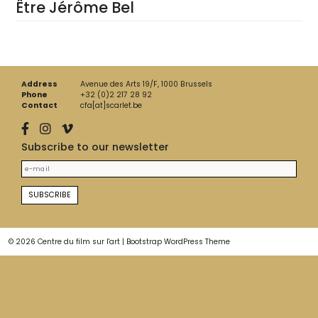
Être Jérôme Bel
Address
Avenue des Arts 19/F, 1000 Brussels
Phone
+32 (0)2 217 28 92
Contact
cfa[at]scarlet.be
Subscribe to our newsletter
© 2026
Centre du film sur l'art
|
Bootstrap WordPress Theme