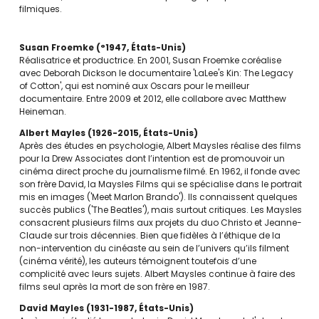
filmiques.
Susan Froemke
°1947
États-Unis
Réalisatrice et productrice. En 2001, Susan Froemke coréalise
avec Deborah Dickson le documentaire 'LaLee's Kin: The Legacy
of Cotton', qui est nominé aux Oscars pour le meilleur
documentaire. Entre 2009 et 2012, elle collabore avec Matthew
Heineman.
Albert Mayles
1926-2015
États-Unis
Après des études en psychologie, Albert Maysles réalise des films
pour la Drew Associates dont l’intention est de promouvoir un
cinéma direct proche du journalisme filmé. En 1962, il fonde avec
son frère David, la Maysles Films qui se spécialise dans le portrait
mis en images ('Meet Marlon Brando'). Ils connaissent quelques
succès publics ('The Beatles'), mais surtout critiques. Les Maysles
consacrent plusieurs films aux projets du duo Christo et Jeanne-
Claude sur trois décennies. Bien que fidèles à l’éthique de la
non-intervention du cinéaste au sein de l’univers qu’ils filment
(cinéma vérité), les auteurs témoignent toutefois d’une
complicité avec leurs sujets. Albert Maysles continue à faire des
films seul après la mort de son frère en 1987.
David Mayles
1931-1987
États-Unis