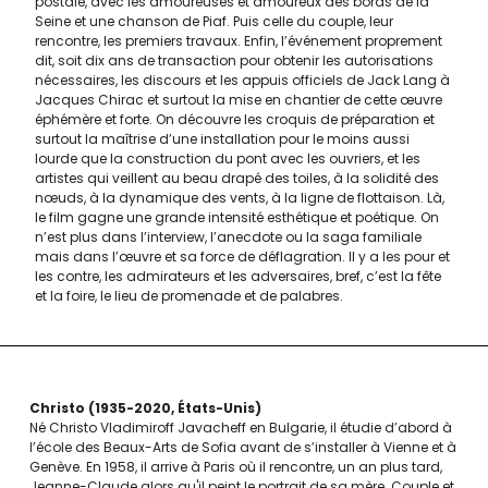
postale, avec les amoureuses et amoureux des bords de la
Seine et une chanson de Piaf. Puis celle du couple, leur
rencontre, les premiers travaux. Enfin, l’événement proprement
dit, soit dix ans de transaction pour obtenir les autorisations
nécessaires, les discours et les appuis officiels de Jack Lang à
Jacques Chirac et surtout la mise en chantier de cette œuvre
éphémère et forte. On découvre les croquis de préparation et
surtout la maîtrise d’une installation pour le moins aussi
lourde que la construction du pont avec les ouvriers, et les
artistes qui veillent au beau drapé des toiles, à la solidité des
nœuds, à la dynamique des vents, à la ligne de flottaison. Là,
le film gagne une grande intensité esthétique et poétique. On
n’est plus dans l’interview, l’anecdote ou la saga familiale
mais dans l’œuvre et sa force de déflagration. Il y a les pour et
les contre, les admirateurs et les adversaires, bref, c’est la fête
et la foire, le lieu de promenade et de palabres.
Christo
1935-2020
États-Unis
Né Christo Vladimiroff Javacheff en Bulgarie, il étudie d’abord à
l’école des Beaux-Arts de Sofia avant de s’installer à Vienne et à
Genève. En 1958, il arrive à Paris où il rencontre, un an plus tard,
Jeanne-Claude alors qu'il peint le portrait de sa mère. Couple et