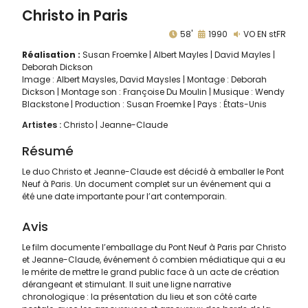
Christo in Paris
58'
1990
VO EN stFR
Réalisation :
Susan Froemke
Albert Mayles
David Mayles
Deborah Dickson
Image : Albert Maysles, David Maysles | Montage : Deborah
Dickson | Montage son : Françoise Du Moulin | Musique : Wendy
Blackstone | Production : Susan Froemke | Pays : États-Unis
Artistes :
Christo
Jeanne-Claude
Résumé
Le duo Christo et Jeanne-Claude est décidé à emballer le Pont
Neuf à Paris. Un document complet sur un événement qui a
été une date importante pour l’art contemporain.
Avis
Le film documente l’emballage du Pont Neuf à Paris par Christo
et Jeanne-Claude, événement ô combien médiatique qui a eu
le mérite de mettre le grand public face à un acte de création
dérangeant et stimulant. Il suit une ligne narrative
chronologique : la présentation du lieu et son côté carte