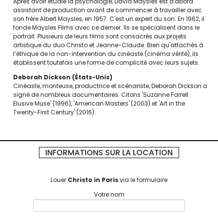
Après avoir étudié la psychologie, David Maysles est d'abord
assistant de production avant de commencer à travailler avec
son frère Albert Maysles, en 1957. C'est un expert du son. En 1962, il
fonde Maysles Films avec ce dernier. Ils se spécialisent dans le
portrait. Plusieurs de leurs films sont consacrés aux projets
artistique du duo Christo et Jeanne-Claude. Bien qu'attachés à
l’éthique de la non-intervention du cinéaste (cinéma vérité), ils
établissent toutefois une forme de complicité avec leurs sujets.
Deborah Dickson
États-Unis
Cinéaste, monteuse, productrice et scénariste, Deborah Dickson a
signé de nombreux documentaires. Citons 'Suzanne Farrell :
Elusive Muse' (1996), 'American Masters' (2003) et 'Art in the
Twenty-First Century' (2016).
INFORMATIONS SUR LA LOCATION
Louer
Christo in Paris
via le formulaire
Votre nom