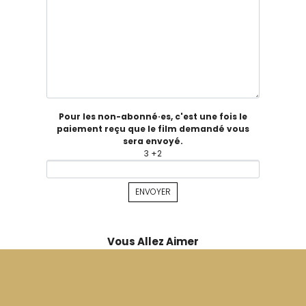
Pour les non-abonné·es, c'est une fois le
paiement reçu que le film demandé vous
sera envoyé.
3 +2
Vous Allez Aimer