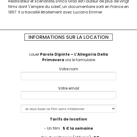
Réalisateur et scénariste, Enrico Gras est l'auteur de plus de vingt
films dont 'L'empire du soleil', un documentaire sorti en France en
1957. Il a travaillé étroitement avec Luciano Emmer.
INFORMATIONS SUR LA LOCATION
Louer
Parole Dipinte – L’Allegoria Della
Primavera
via le formulaire
Votre nom
Votre email
Tarifs de location
- Un film :
5 € la semaine