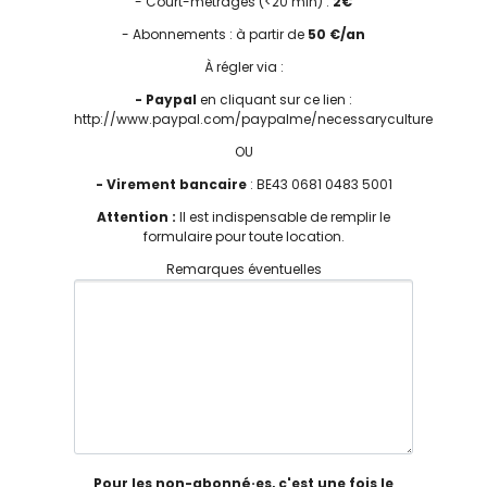
- Court-métrages (<20 min) :
2€
- Abonnements : à partir de
50 €/an
À régler via :
- Paypal
en cliquant sur ce lien :
http://www.paypal.com/paypalme/necessaryculture
OU
- Virement bancaire
: BE43 0681 0483 5001
Attention :
Il est indispensable de remplir le
formulaire pour toute location.
Remarques éventuelles
Pour les non-abonné·es, c'est une fois le