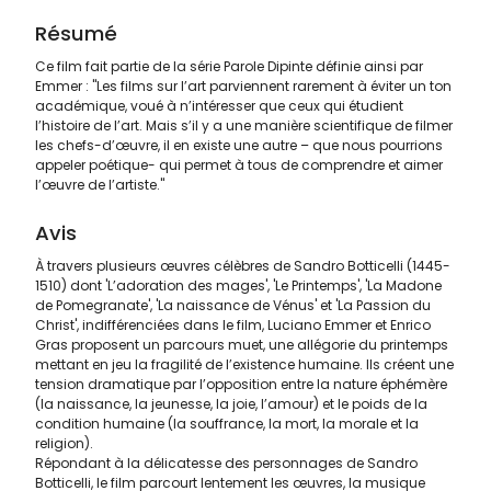
Résumé
Ce film fait partie de la série Parole Dipinte définie ainsi par
Emmer : "Les films sur l’art parviennent rarement à éviter un ton
académique, voué à n’intéresser que ceux qui étudient
l’histoire de l’art. Mais s’il y a une manière scientifique de filmer
les chefs-d’œuvre, il en existe une autre – que nous pourrions
appeler poétique- qui permet à tous de comprendre et aimer
l’œuvre de l’artiste."
Avis
À travers plusieurs œuvres célèbres de Sandro Botticelli (1445-
1510) dont 'L’adoration des mages', 'Le Printemps', 'La Madone
de Pomegranate', 'La naissance de Vénus' et 'La Passion du
Christ', indifférenciées dans le film, Luciano Emmer et Enrico
Gras proposent un parcours muet, une allégorie du printemps
mettant en jeu la fragilité de l’existence humaine. Ils créent une
tension dramatique par l’opposition entre la nature éphémère
(la naissance, la jeunesse, la joie, l’amour) et le poids de la
condition humaine (la souffrance, la mort, la morale et la
religion).
Répondant à la délicatesse des personnages de Sandro
Botticelli, le film parcourt lentement les œuvres, la musique