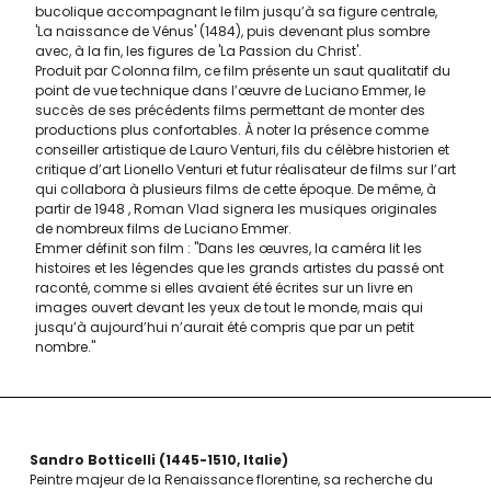
bucolique accompagnant le film jusqu’à sa figure centrale,
'La naissance de Vénus' (1484), puis devenant plus sombre
avec, à la fin, les figures de 'La Passion du Christ'.
Produit par Colonna film, ce film présente un saut qualitatif du
point de vue technique dans l’œuvre de Luciano Emmer, le
succès de ses précédents films permettant de monter des
productions plus confortables. À noter la présence comme
conseiller artistique de Lauro Venturi, fils du célèbre historien et
critique d’art Lionello Venturi et futur réalisateur de films sur l’art
qui collabora à plusieurs films de cette époque. De même, à
partir de 1948 , Roman Vlad signera les musiques originales
de nombreux films de Luciano Emmer.
Emmer définit son film : "Dans les œuvres, la caméra lit les
histoires et les légendes que les grands artistes du passé ont
raconté, comme si elles avaient été écrites sur un livre en
images ouvert devant les yeux de tout le monde, mais qui
jusqu’à aujourd’hui n’aurait été compris que par un petit
nombre."
Sandro Botticelli
1445-1510
Italie
Peintre majeur de la Renaissance florentine, sa recherche du