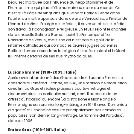
beau est marquée par l’influence du néoplatonisme et de
l’humanisme, qui place l’être humain au cœur du monde. Ce
n’est qu’à l’âge de vingt ans que Sandro Botticelli entre dans
l’atelier du maître Lippi puis dans celui de Verrocchio, à l’instar de
Léonard de Vinci. Protégé des Médicis, il ouvre un atelier et dédie
son travail à l’iconographie religieuse. En 1481, il rejoint le chantier
de la chapelle Sixtine à Rome. Il peint 'Le Printemps' et 'La
Naissance de Vénus', mais son art n’est pas au goût de la
réforme catholique qui combat les œuvres jugées païennes.
Botticelli tombe alors dans la religion à l’excès, reniant et brûlant
lui-même certains de ses nus mythologiques.
Luciano Emmer
1918-2009
Italie
Après avoir abandonné des études de droit, Luciano Emmer se
consacre au cinéma. Il fonde, en 1941, une maison de production
avec Enrico Gras et réalise plusieurs courts-métrages et
documentaires en particulier sur l’art, dont 'Racconto da un
affresco', 'Picasso' ou encore 'La distrazione e Michelangelo'.
Emmer signe son premier long-métrage en 1949 avec 'Domenica
d’agosto' et il enchaîne ensuite principalement des comédies
populaires. Son dernier long-métrage, 'Le fiamme del Paradiso',
date de 2006.
Enrico Gras
1919-1981
Italie