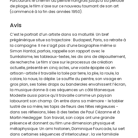
Parcourant le chemin du peintre hongrois jusqu'à sa période
de pliage, le film s’axe sur ce nouveau tournant de son art
(commencé à la fin des années 1950).
Avis
C’est le portrait d’un artiste dans sa maturité. Un bref
prégénérique situe sa trajectoire : Budapest, Paris, sa retraite à
la campagne. Il ne s’agit pas d’une biographie même si
Simon Hantaï, parfois, rappelle son rapport avec le
Surréalisme, les tableaux-textes, les dix ans de dépouillement,
de recherche. Le film s’axe sur le processus de création
actuelle, présenté en cinq actes, une vaste épopée où en
artisan-artiste il travaille la toile par terre, la plie, la roule, la
colore, la noue, la déplie. Le souffle du peintre, son visage en
gros plan, ses toiles draps ou banderoles envahissent l’écran,
la musique donne à ces séquences un côté titanesque.
Modeste aussi parce qu’il travaille comme un paysan
labourant son champ. On entre dans sa mémoire - le tablier
lustré de sa mère, les tapis de fleurs des fêtes religieuses -
dans ses réflexions, liées à des textes de Paul Cézanne et à
Martin Heidegger. Son travail, son corps ont une grande
présence et donnent au film une dimension physique et
métaphysique. Un ami historien, Dominique Fourcade, lui sert
dans certaines séquences d’interlocuteur ; la vie familiale