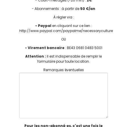
- Court-métrages (<20 min) :
2€
- Abonnements : à partir de
50 €/an
À régler via :
- Paypal
en cliquant sur ce lien :
http://www.paypal.com/paypalme/necessaryculture
OU
- Virement bancaire
: BE43 0681 0483 5001
Attention :
Il est indispensable de remplir le
formulaire pour toute location.
Remarques éventuelles
Pour les non-abonné·es, c'est une fois le