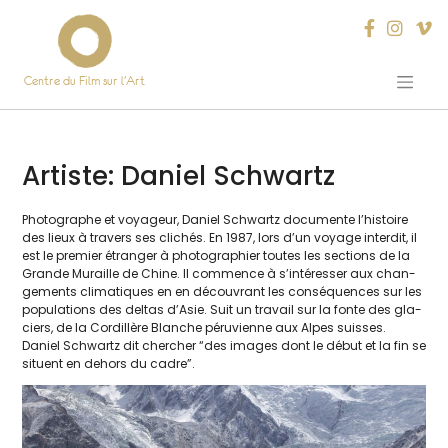
Centre du Film sur l’Art
Skip
to
content
Artiste:
Daniel Schwartz
Photographe et voya­geur, Daniel Schwartz docu­mente l’his­toire
des lieux à tra­vers ses cli­chés. En 1987, lors d’un voyage inter­dit, il
est le pre­mier étran­ger à pho­to­gra­phier toutes les sec­tions de la
Grande Muraille de Chine. Il com­mence à s’in­té­res­ser aux chan­
ge­ments cli­ma­tiques en en décou­vrant les consé­quences sur les
popu­la­tions des del­tas d’Asie. Suit un tra­vail sur la fonte des gla­
ciers, de la Cordillère Blanche péru­vienne aux Alpes suisses.
Daniel Schwartz dit cher­cher “des images dont le début et la fin se
situent en dehors du cadre”.