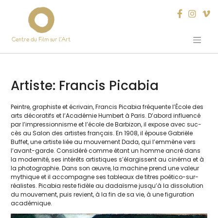
Centre du Film sur l’Art
Skip
to
content
Artiste:
Francis Picabia
Peintre, gra­phiste et écri­vain, Francis Picabia fré­quente l’École des
arts déco­ra­tifs et l’Académie Humbert à Paris. D’abord influen­cé
par l’im­pres­sion­nisme et l’é­cole de Barbizon, il expose avec suc­
cès au Salon des artistes fran­çais. En 1908, il épouse Gabriële
Buffet, une artiste liée au mou­ve­ment Dada, qui l’emmène vers
l’a­vant-garde. Considéré comme étant un homme ancré dans
la moder­ni­té, ses inté­rêts artis­tiques s’élargissent au ciné­ma et à
la pho­to­gra­phie. Dans son œuvre, la machine prend une valeur
mythique et il accom­pagne ses tableaux de titres poé­ti­co-sur­
réa­listes. Picabia reste fidèle au dadaïsme jusqu’à la dis­so­lu­tion
du mou­ve­ment, puis revient, à la fin de sa vie, à une figu­ra­tion
académique.