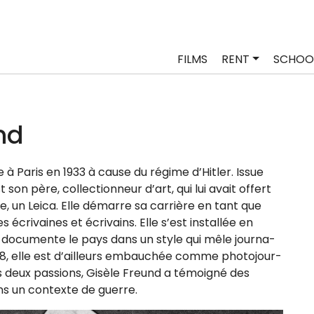
FILMS
RENT
SCHOO
nd
 à Paris en 1933 à cause du régime d’Hitler. Issue
t son père, col­lec­tion­neur d’art, qui lui avait offert
nce, un Leica. Elle démarre sa car­rière en tant que
 écri­vaines et écri­vains. Elle s’est ins­tal­lée en
 docu­mente le pays dans un style qui mêle jour­na­
948, elle est d’ailleurs embau­chée comme pho­to­jour­
s deux pas­sions, Gisèle Freund a témoi­gné des
ans un contexte de guerre.