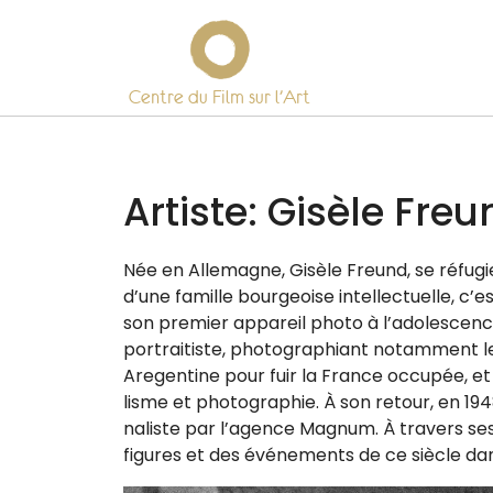
Centre du Film sur l’Art
Skip
to
content
Artiste:
Gisèle Freu
Née en Allemagne, Gisèle Freund, se réfu­gie
d’une famille bour­geoise intel­lec­tuelle, c’es
son pre­mier appa­reil pho­to à l’a­do­les­ce
por­trai­tiste, pho­to­gra­phiant notam­ment les
Aregentine pour fuir la France occu­pée, et
lisme et pho­to­gra­phie. À son retour, en 1
na­liste par l’a­gence Magnum. À tra­vers se
figures et des évé­ne­ments de ce siècle d