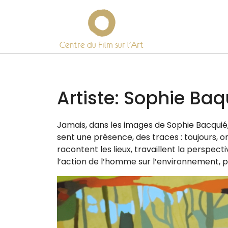
Centre du Film sur l’Art
Skip
to
content
Artiste:
Sophie Baq
Jamais, dans les images de Sophie Bacquié, 
sent une pré­sence, des traces : tou­jours, on
racontent les lieux, tra­vaillent la pers­pec­
l’action de l’homme sur l’environnement, p