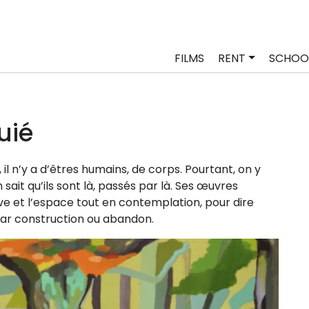
FILMS
RENT
SCHOO
uié
il n’y a d’êtres humains, de corps. Pourtant, on y
 sait qu’ils sont là, pas­sés par là. Ses œuvres
tive et l’espace tout en contem­pla­tion, pour dire
ar construc­tion ou abandon.