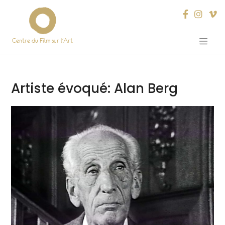
Centre du Film sur l’Art
Skip
to
content
Artiste évoqué:
Alan Berg