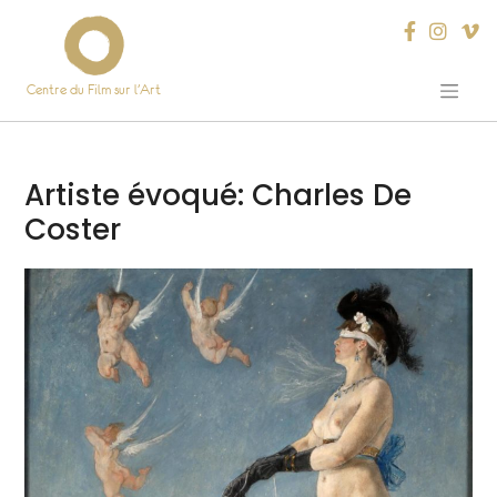
Centre du Film sur l’Art
Skip
to
content
Artiste évoqué:
Charles De
Coster