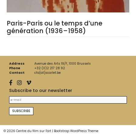
Paris-Paris ou le temps d’une
génération (1936 – 1958)
Address
Avenue des Arts 19/F, 1000 Brussels
Phone
+32 (0)2 217 28 92
Contact
cfa[at]scarlet.be
Subscribe to our newsletter
© 2026
Centre du film sur l'art
|
Bootstrap WordPress Theme