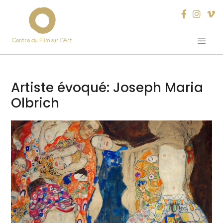
Centre du Film sur l’Art
Skip
to
content
Artiste évoqué:
Joseph Maria
Olbrich