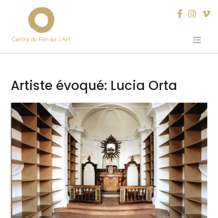
Centre du Film sur l’Art
Skip
to
content
Artiste évoqué:
Lucia Orta