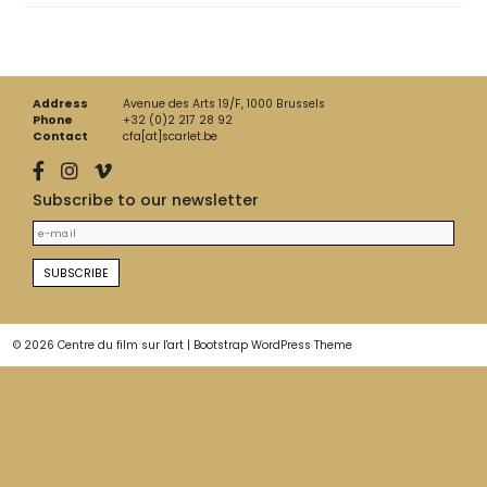
Address
Avenue des Arts 19/F, 1000 Brussels
Phone
+32 (0)2 217 28 92
Contact
cfa[at]scarlet.be
Subscribe to our newsletter
© 2026
Centre du film sur l'art
|
Bootstrap WordPress Theme