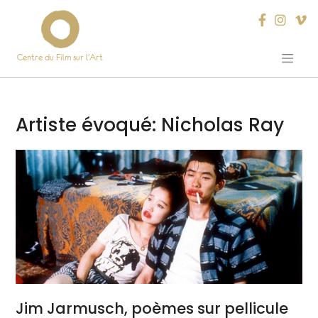
Centre du Film sur l’Art
Skip
to
content
Artiste évoqué:
Nicholas Ray
Jim Jarmusch, poèmes sur pellicule