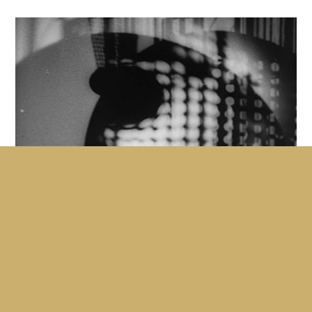
Lichtspiel : Schwarz – Weiss – Grau
LASZLO MOHOLY-NAGY
'Lichtspiel' est sans doute l’œuvre cinématographique la
plus connue de László Moholy-Nagy, une œuvre-clé dans
l'histoire de l'art cinétique et...
6'
1930
Muet