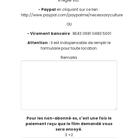
À régler via :
- Paypal
en cliquant sur ce lien :
http://www.paypal.com/paypalme/necessaryculture
OU
- Virement bancaire
: BE43 0681 0483 5001
Attention :
Il est indispensable de remplir le
formulaire pour toute location.
Remarks
Pour les non-abonné·es, c'est une fois le
paiement reçu que le film demandé vous
sera envoyé.
3 +2