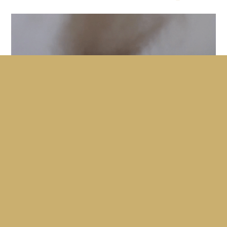
De larges détails : sur les traces de Francis
Alÿs
JULIEN DEVAUX
Un portrait de Francis Alÿs réalisé par celui qui filme
habituellement ses performances. Julien Devaux nous
plonge dans l'atelier, les...
55'
2006
VO ES stFR