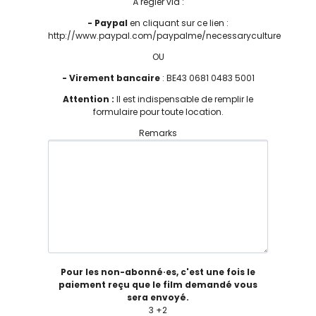
À régler via :
- Paypal
en cliquant sur ce lien :
http://www.paypal.com/paypalme/necessaryculture
OU
- Virement bancaire
: BE43 0681 0483 5001
Attention :
Il est indispensable de remplir le
formulaire pour toute location.
Remarks
Pour les non-abonné·es, c'est une fois le
paiement reçu que le film demandé vous
sera envoyé.
3 +2