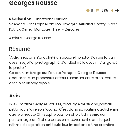
Georges Rousse
9'
1985
VF
Réalisation :
Christophe Loizillon
Scénario : Christophe Loizillon | Image : Bertrand Chatry | Son :
Patrick Genet | Montage : Thierry Derocles
Artiste :
George Rousse
Résumé
"A dix-sept ans, j’ai acheté un appareil-photo. J’avais fait un
dessin et je l’ai photographié. J’ai déchiré le dessin. J’ai gardé
la photo."
Ce court-métrage sur l’artiste français Georges Rousse
documente un processus créatif fascinant entre architecture,
dessin et photographie.
Avis
1985. L’artiste Georges Rousse, alors âgé de 38 ans, part au
petit matin faire son footing. C'est dans sa routine quotidienne
que le cinéaste Christophe Loizillon choisit d'inscrire son
personnage, un état du corps en mouvement dans lequel
rythme et respiration ont toute leur importance. Une première