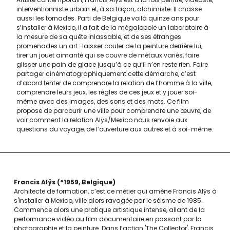
interventionniste urbain et, à sa façon, alchimiste. Il chasse
aussi les tornades. Parti de Belgique voilà quinze ans pour
s’installer à Mexico, il a fait de la mégalopole un laboratoire à
la mesure de sa quête inlassable, et de ses étranges
promenades un art : laisser couler de la peinture derrière lui,
tirer un jouet aimanté qui se couvre de métaux variés, faire
glisser une pain de glace jusqu’à ce qu’il n’en reste rien. Faire
partager cinématographiquement cette démarche, c’est
d’abord tenter de comprendre la relation de l’homme à la ville,
comprendre leurs jeux, les règles de ces jeux et y jouer soi-
même avec des images, des sons et des mots. Ce film
propose de parcourir une ville pour comprendre une œuvre, de
voir comment la relation Alÿs/Mexico nous renvoie aux
questions du voyage, de l’ouverture aux autres et à soi-même.
Francis Alÿs
°1959
Belgique
Architecte de formation, c’est ce métier qui amène Francis Alÿs à
s'installer à Mexico, ville alors ravagée par le séisme de 1985.
Commence alors une pratique artistique intense, allant de la
performance vidéo au film documentaire en passant par la
photographie et la peinture. Dans l’action 'The Collector', Francis