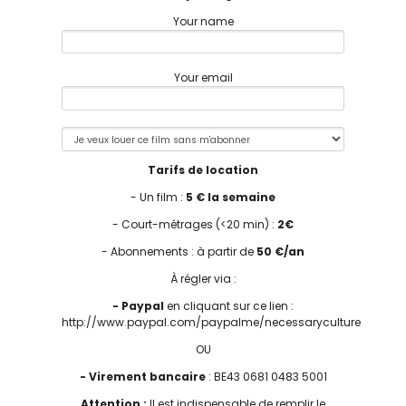
Your name
Your email
Tarifs de location
- Un film :
5 € la semaine
- Court-métrages (<20 min) :
2€
- Abonnements : à partir de
50 €/an
À régler via :
- Paypal
en cliquant sur ce lien :
http://www.paypal.com/paypalme/necessaryculture
OU
- Virement bancaire
: BE43 0681 0483 5001
Attention :
Il est indispensable de remplir le