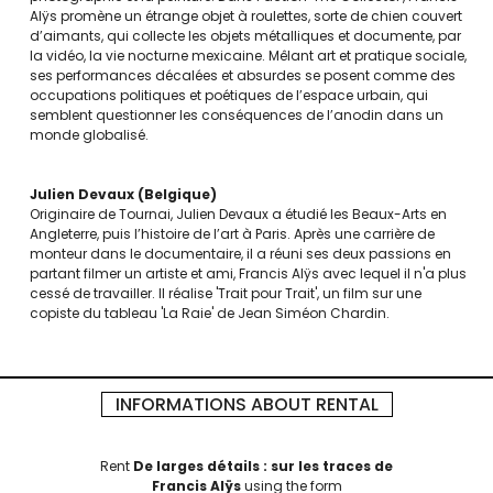
Alÿs promène un étrange objet à roulettes, sorte de chien couvert
d’aimants, qui collecte les objets métalliques et documente, par
la vidéo, la vie nocturne mexicaine. Mêlant art et pratique sociale,
ses performances décalées et absurdes se posent comme des
occupations politiques et poétiques de l’espace urbain, qui
semblent questionner les conséquences de l’anodin dans un
monde globalisé.
Julien Devaux
Belgique
Originaire de Tournai, Julien Devaux a étudié les Beaux-Arts en
Angleterre, puis l’histoire de l’art à Paris. Après une carrière de
monteur dans le documentaire, il a réuni ses deux passions en
partant filmer un artiste et ami, Francis Alÿs avec lequel il n'a plus
cessé de travailler. Il réalise 'Trait pour Trait', un film sur une
copiste du tableau 'La Raie' de Jean Siméon Chardin.
INFORMATIONS ABOUT RENTAL
Rent
De larges détails : sur les traces de
Francis Alÿs
using the form