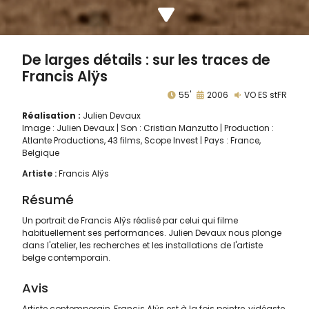
De larges détails : sur les traces de
Francis Alÿs
55'
2006
VO ES stFR
Réalisation :
Julien Devaux
Image : Julien Devaux | Son : Cristian Manzutto | Production :
Atlante Productions, 43 films, Scope Invest | Pays : France,
Belgique
Artiste :
Francis Alÿs
Résumé
Un portrait de Francis Alÿs réalisé par celui qui filme
habituellement ses performances. Julien Devaux nous plonge
dans l'atelier, les recherches et les installations de l'artiste
belge contemporain.
Avis
Artiste contemporain, Francis Alÿs est à la fois peintre, vidéaste,