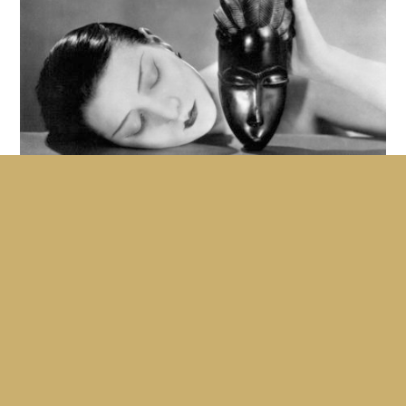
Man Ray photographe
CLAUDE FAYARD
Un document important sur Man Ray qui confie avec
humour ses réflexions sur son œuvre et le surréalisme, à
la...
36'
1961
VF