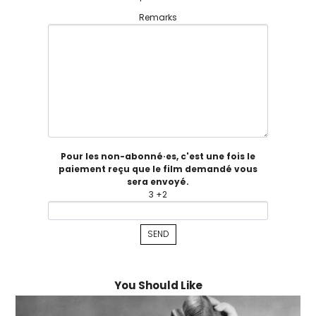
Remarks
Pour les non-abonné·es, c'est une fois le
paiement reçu que le film demandé vous
sera envoyé.
3 +2
You Should Like