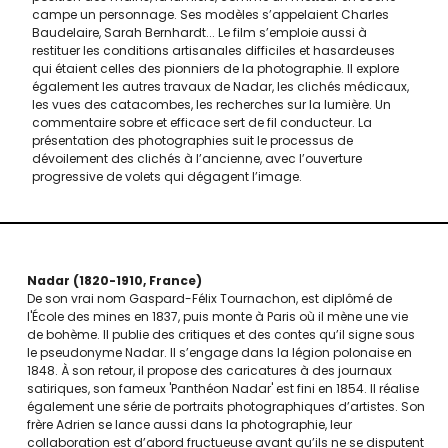
campe un personnage. Ses modèles s’appelaient Charles
Baudelaire, Sarah Bernhardt... Le film s’emploie aussi à
restituer les conditions artisanales difficiles et hasardeuses
qui étaient celles des pionniers de la photographie. Il explore
également les autres travaux de Nadar, les clichés médicaux,
les vues des catacombes, les recherches sur la lumière. Un
commentaire sobre et efficace sert de fil conducteur. La
présentation des photographies suit le processus de
dévoilement des clichés à l’ancienne, avec l’ouverture
progressive de volets qui dégagent l’image.
Nadar
1820-1910
France
De son vrai nom Gaspard-Félix Tournachon, est diplômé de
l'École des mines en 1837, puis monte à Paris où il mène une vie
de bohème. Il publie des critiques et des contes qu’il signe sous
le pseudonyme Nadar. Il s’engage dans la légion polonaise en
1848. À son retour, il propose des caricatures à des journaux
satiriques, son fameux 'Panthéon Nadar' est fini en 1854. Il réalise
également une série de portraits photographiques d’artistes. Son
frère Adrien se lance aussi dans la photographie, leur
collaboration est d’abord fructueuse avant qu’ils ne se disputent