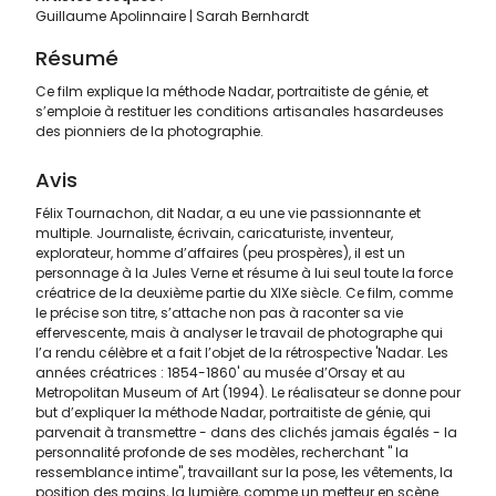
Guillaume Apolinnaire
Sarah Bernhardt
Résumé
Ce film explique la méthode Nadar, portraitiste de génie, et
s’emploie à restituer les conditions artisanales hasardeuses
des pionniers de la photographie.
Avis
Félix Tournachon, dit Nadar, a eu une vie passionnante et
multiple. Journaliste, écrivain, caricaturiste, inventeur,
explorateur, homme d’affaires (peu prospères), il est un
personnage à la Jules Verne et résume à lui seul toute la force
créatrice de la deuxième partie du XIXe siècle. Ce film, comme
le précise son titre, s’attache non pas à raconter sa vie
effervescente, mais à analyser le travail de photographe qui
l’a rendu célèbre et a fait l’objet de la rétrospective 'Nadar. Les
années créatrices : 1854-1860' au musée d’Orsay et au
Metropolitan Museum of Art (1994). Le réalisateur se donne pour
but d’expliquer la méthode Nadar, portraitiste de génie, qui
parvenait à transmettre - dans des clichés jamais égalés - la
personnalité profonde de ses modèles, recherchant " la
ressemblance intime", travaillant sur la pose, les vêtements, la
position des mains, la lumière, comme un metteur en scène