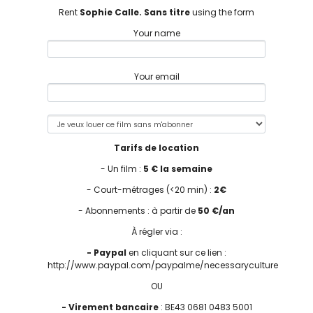
Rent
Sophie Calle. Sans titre
using the form
Your name
Your email
Tarifs de location
- Un film :
5 € la semaine
- Court-métrages (<20 min) :
2€
- Abonnements : à partir de
50 €/an
À régler via :
- Paypal
en cliquant sur ce lien :
http://www.paypal.com/paypalme/necessaryculture
OU
- Virement bancaire
: BE43 0681 0483 5001