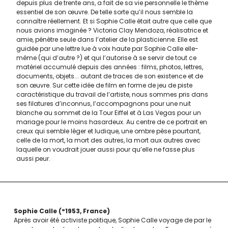
depuis plus de trente ans, a fait de sa vie personnelle le thème
essentiel de son œuvre. De telle sorte qu’il nous semble la
connaître réellement. Et si Sophie Calle était autre que celle que
nous avions imaginée ? Victoria Clay Mendoza, réalisatrice et
amie, pénètre seule dans l’atelier de la plasticienne. Elle est
guidée par une lettre lue à voix haute par Sophie Calle elle-
même (qui d’autre ?) et qui l’autorise à se servir de tout ce
matériel accumulé depuis des années : films, photos, lettres,
documents, objets... autant de traces de son existence et de
son œuvre. Sur cette idée de film en forme de jeu de piste
caractéristique du travail de l’artiste, nous sommes pris dans
ses filatures d’inconnus, l’accompagnons pour une nuit
blanche au sommet de la Tour Eiffel et à Las Vegas pour un
mariage pour le moins hasardeux. Au centre de ce portrait en
creux qui semble léger et ludique, une ombre pèse pourtant,
celle de la mort, la mort des autres, la mort aux autres avec
laquelle on voudrait jouer aussi pour qu’elle ne fasse plus
aussi peur.
Sophie Calle
°1953
France
Après avoir été activiste politique, Sophie Calle voyage de par le