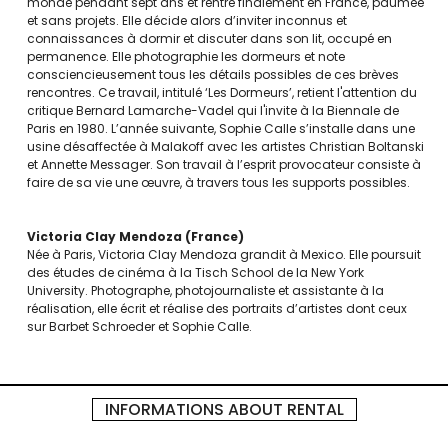
monde pendant sept ans et rentre finalement en France, paumée
et sans projets. Elle décide alors d’inviter inconnus et
connaissances à dormir et discuter dans son lit, occupé en
permanence. Elle photographie les dormeurs et note
consciencieusement tous les détails possibles de ces brèves
rencontres. Ce travail, intitulé ‘Les Dormeurs’, retient l'attention du
critique Bernard Lamarche-Vadel qui l'invite à la Biennale de
Paris en 1980. L’année suivante, Sophie Calle s’installe dans une
usine désaffectée à Malakoff avec les artistes Christian Boltanski
et Annette Messager. Son travail à l’esprit provocateur consiste à
faire de sa vie une œuvre, à travers tous les supports possibles.
Victoria Clay Mendoza
France
Née à Paris, Victoria Clay Mendoza grandit à Mexico. Elle poursuit
des études de cinéma à la Tisch School de la New York
University. Photographe, photojournaliste et assistante à la
réalisation, elle écrit et réalise des portraits d’artistes dont ceux
sur Barbet Schroeder et Sophie Calle.
INFORMATIONS ABOUT RENTAL