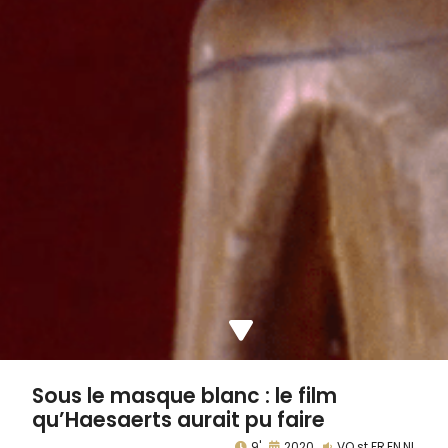
Sous le masque blanc : le film
qu’Haesaerts aurait pu faire
9'
2020
VO st FR,EN,NL