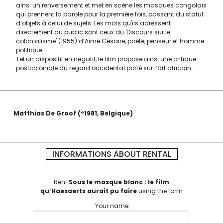
ainsi un renversement et met en scène les masques congolais
qui prennent la parole pour la première fois, passant du statut
d’objets à celui de sujets. Les mots qu'ils adressent
directement au public sont ceux du 'Discours sur le
colonialisme' (1955) d’Aimé Césaire, poète, penseur et homme
politique.
Tel un dispositif en négatif, le film propose ainsi une critique
postcoloniale du regard occidental porté sur l’art africain.
Matthias De Groof
°1981
Belgique
INFORMATIONS ABOUT RENTAL
Rent
Sous le masque blanc : le film
qu’Haesaerts aurait pu faire
using the form
Your name