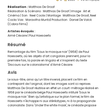
Réalisation :
Matthias De Groof
Réalisation & Scénario : Matthias De Groof | Image : Art et
Cinéma | Son : Neel Cockx | Montage : Matthias De Groof, Neel
Cockx Voix : Maravilha Munto| Production : Daniel De Valck
(Cobra Films)
Artistes évoqués :
Aimé Césaire
Paul Haesaerts
Résumé
Remontage du film 'Sous le masque noir' (1958) de Paul
Haesaerts, où les objets d’art congolais prennent, pour la
première fois, la parole en lingala et s’inspirent du texte
'Discours sur le colonialisme' d’Aimé Césaire.
Avis
Le sous-titre, ainsi qu’un titre inversé, placent ce film en
contrepoint de l’original, dont les images sont ici reprises.
Matthias De Groof réutilise en effet un court-métrage réalisé en
1958 par le cinéaste belge Paul Haesaerts intitulé 'Sous le
masque noir.' Bien qu'artistique sur le plan formel, le film de
Haesaerts n'échappe ni aux stéréotypes, ni à la propagande
colonialiste. Dans 'Under the white mask', le cinéaste propose