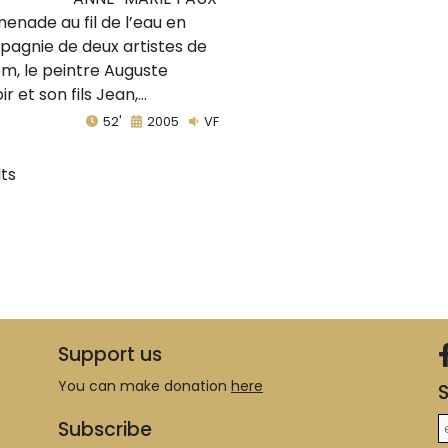
enade au fil de l’eau en
agnie de deux artistes de
m, le peintre Auguste
r et son fils Jean,...
52'
2005
VF
lts
Support us
You can make donation
here
S
Subscribe