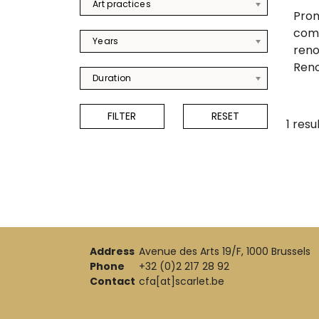
Art practices
Prom
comp
Years
reno
Renoi
Duration
1 resu
Address
Avenue des Arts 19/F, 1000 Brussels
Phone
+32 (0)2 217 28 92
Contact
cfa[at]scarlet.be