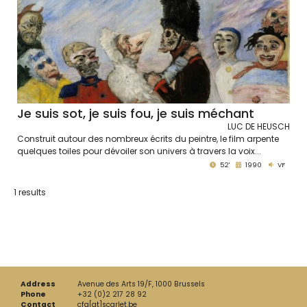
Je suis sot, je suis fou, je suis méchant
LUC DE HEUSCH
Construit autour des nombreux écrits du peintre, le film arpente
quelques toiles pour dévoiler son univers à travers la voix...
52'
1990
VF
1 results
Address
Avenue des Arts 19/F, 1000 Brussels
Phone
+32 (0)2 217 28 92
Contact
cfa[at]scarlet.be