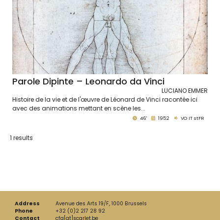
Parole Dipinte – Leonardo da Vinci
LUCIANO EMMER
Histoire de la vie et de l'œuvre de Léonard de Vinci racontée ici
avec des animations mettant en scène les...
46'
1952
VO IT stFR
1 results
Address
Avenue des Arts 19/F, 1000 Brussels
Phone
+32 (0)2 217 28 92
Contact
cfa[at]scarlet.be