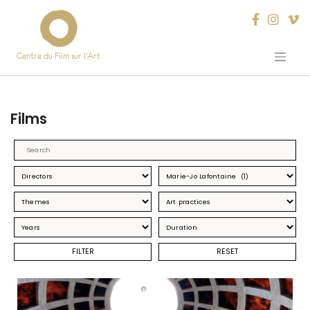
Centre du Film sur l’Art
Skip
to
content
Films