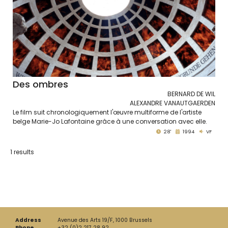
Des ombres
BERNARD DE WIL
ALEXANDRE VANAUTGAERDEN
Le film suit chronologiquement l'œuvre multiforme de l'artiste
belge Marie-Jo Lafontaine grâce à une conversation avec elle.
28'
1994
VF
1 results
Address
Avenue des Arts 19/F, 1000 Brussels
Phone
+32 (0)2 217 28 92