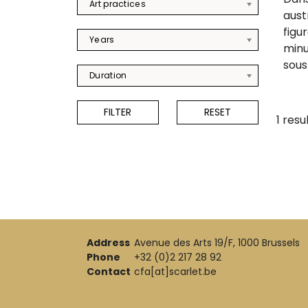
Art practices
aust
figu
Years
minu
sous
Duration
1 resu
Address
Avenue des Arts 19/F, 1000 Brussels
Phone
+32 (0)2 217 28 92
Contact
cfa[at]scarlet.be