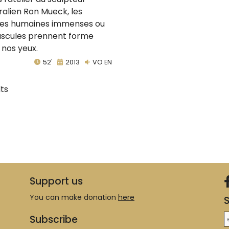
ralien Ron Mueck, les
res humaines immenses ou
scules prennent forme
 nos yeux.
52'
2013
VO EN
lts
Support us
You can make donation
here
S
Subscribe