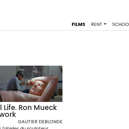
FILMS
RENT
SCHOO
ll Life. Ron Mueck
 work
GAUTIER DEBLONDE
 l'atelier du sculpteur