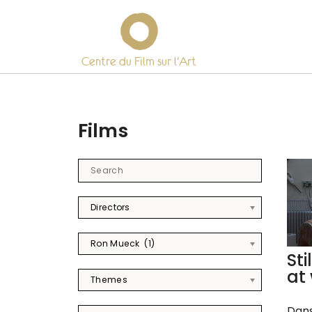
Centre du Film sur l’Art
Skip
to
content
Films
Directors
Ron Mueck (1)
Sti
at
Themes
Dans