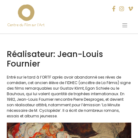
Centre du Film sur l’Art
Skip
to
content
Réalisateur:
Jean-Louis
Fournier
Entré sur le tard à l’ORTF après avoir aban­don­né ses rêves de
comé­dien, cet ancien élève de l’IDHEC (ancêtre de La Fémis) signe
des films remar­quables sur Gustav Klimt, Egon Schiele ou le
Bauhaus, qui lui valent quan­ti­té de tro­phées inter­na­tio­naux. En
1982, Jean-Louis Fournier ren­contre Pierre Desproges, et devient
son réa­li­sa­teur atti­tré, notam­ment pour l’é­mis­sion ‘La Minute
néces­saire de M. Cyclopède’. Il a écrit de nom­breux romans,
essais et albums jeunesse.