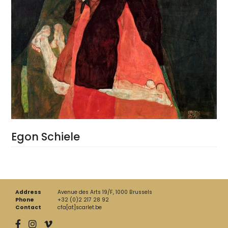
Egon Schiele
Address
Avenue des Arts 19/F, 1000 Brussels
Phone
+32 (0)2 217 28 92
Contact
cfa[at]scarlet.be