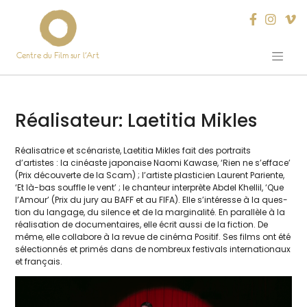
Centre du Film sur l’Art
Skip
to
content
Réalisateur:
Laetitia Mikles
Réalisatrice et scé­na­riste, Laetitia Mikles fait des por­traits
d’artistes : la cinéaste japo­naise Naomi Kawase, ‘Rien ne s’efface’
(Prix décou­verte de la Scam) ; l’artiste plas­ti­cien Laurent Pariente,
‘Et là-bas souffle le vent’ ; le chan­teur inter­prète Abdel Khellil, ‘Que
l’Amour’ (Prix du jury au BAFF et au FIFA). Elle s’in­té­resse à la ques­
tion du lan­gage, du silence et de la mar­gi­na­li­té. En paral­lèle à la
réa­li­sa­tion de docu­men­taires, elle écrit aus­si de la fic­tion. De
même, elle col­la­bore à la revue de ciné­ma Positif. Ses films ont été
sélec­tion­nés et pri­més dans de nom­breux fes­ti­vals inter­na­tio­naux
et français.