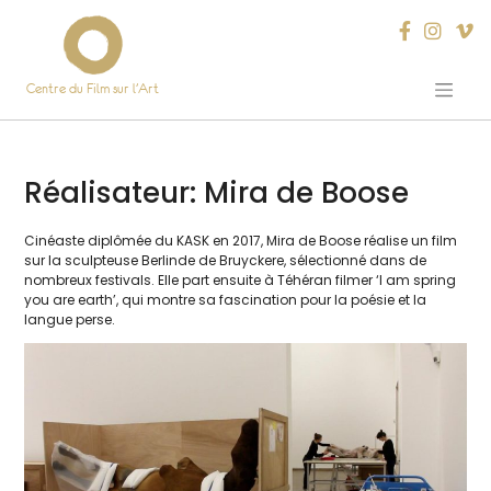
Centre du Film sur l’Art
Skip
to
content
Réalisateur:
Mira de Boose
Cinéaste diplô­mée du KASK en 2017, Mira de Boose réa­lise un film
sur la sculp­teuse Berlinde de Bruyckere, sélec­tion­né dans de
nom­breux fes­ti­vals. Elle part ensuite à Téhéran fil­mer ‘I am spring
you are earth’, qui montre sa fas­ci­na­tion pour la poé­sie et la
langue perse.