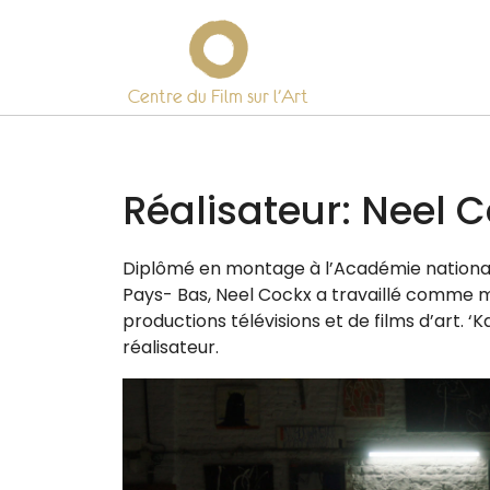
Centre du Film sur l’Art
Skip
to
content
Réalisateur:
Neel C
Diplômé en mon­tage à l’Académie natio­nal
Pays- Bas, Neel Cockx a tra­vaillé comme m
pro­duc­tions télé­vi­sions et de films d’art.
réalisateur.