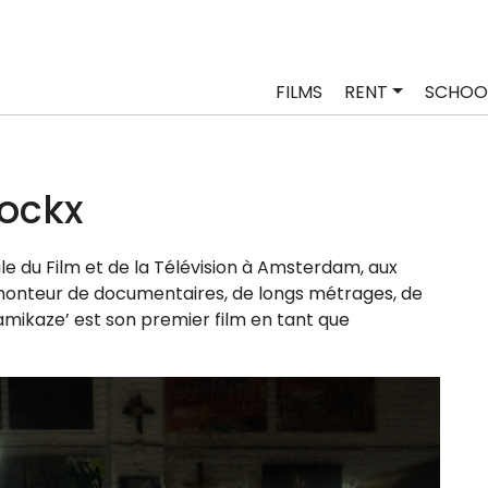
FILMS
RENT
SCHOO
ockx
e du Film et de la Télévision à Amsterdam, aux
on­teur de docu­men­taires, de longs métrages, de
 ‘Kamikaze’ est son pre­mier film en tant que