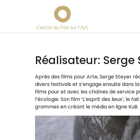
Centre du Film sur l’Art
Skip
to
content
Réalisateur:
Serge 
Après des films pour Arte, Serge Steyer réa
divers fes­ti­vals et s’engage ensuite dans la
films pour et avec les chaînes de ser­vice pu
l’écologie. Son film ‘L’esprit des lieux’, le f
grammes en créant le média en ligne KuB.