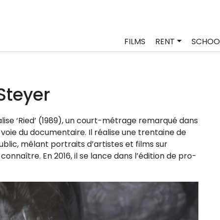
FILMS
RENT
SCHOO
Steyer
­lise ‘Ried’ (1989), un court-métrage remar­qué dans
 voie du docu­men­taire. Il réa­lise une tren­taine de
blic, mêlant por­traits d’artistes et films sur
ait connaître. En 2016, il se lance dans l’édition de pro­