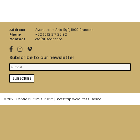
Address
Avenue des Arts 19/F, 1000 Brussels
Phone
+32 (0)2 217 28 92
Contact
cfa[at]scarlet.be
Subscribe to our newsletter
© 2026
Centre du film sur l'art
|
Bootstrap WordPress Theme