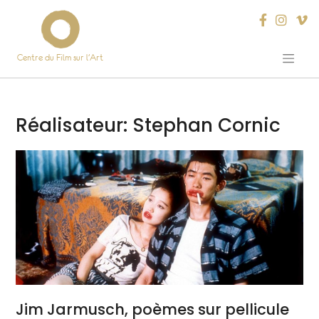
Centre du Film sur l’Art
Skip
to
content
Réalisateur:
Stephan Cornic
Jim Jarmusch, poèmes sur pellicule