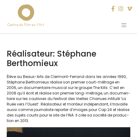
Centre du Film sur l’Art
Skip
to
content
Réalisateur:
Stéphane
Berthomieux
Élève au Beaux-Arts de Clermont-Ferrand dans les années 1990,
Stéphane Berthomieux réa­lise son pre­mier court-métrage en
2006, un docu­men­taire musi­cal sur le groupe The Kills. C’est en
2008 qu’il écrit et réa­lise son pre­mier long-métrage, un docu­men­
taire sur les cou­lisses du fes­ti­val des Vieilles Charrues inti­tu­lé ‘La
Ruée vers l’Ouest’. Réalisateur et mon­teur indé­pen­dant, il tra­vaille
aus­si comme jour­na­liste repor­ter d’images pour Cap 24 et réa­lise
des sujets courts pour le site de l’INA. Il crée sa socié­té de pro­duc­
tion en 2013.