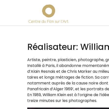
Centre du Film sur l’Art
Skip
to
content
Réalisateur:
Willia
Artiste, peintre, plas­ti­cien, pho­to­graphe, gr
Installé à Paris, il aban­donne momen­ta­né­
d’Alain Resnais et de Chris Marker au mili
taires et longs métrages de fic­tion. Sa car­
notam­ment auprès de la cause noire dont il 
Panafricain d’Alger 1969’, et les por­traits
En 1989, William Klein est à l’origine de l’id
treize minutes sur les photographes.