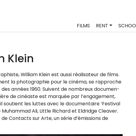
FILMS
RENT
SCHOO
m Klein
a­phiste, William Klein est aus­si réa­li­sa­teur de films.
ment la pho­to­gra­phie pour le ciné­ma, se rap­proche
eu des années 1960. Suivent de nom­breux docu­men­
rière de cinéaste est mar­quée par l’en­ga­ge­ment,
sou­tient les luttes avec le docu­men­taire ‘Festival
 de Muhammad Ali, Little Richard et Eldridge Cleaver.
ée de Contacts sur Arte, un série d’é­mis­sions de