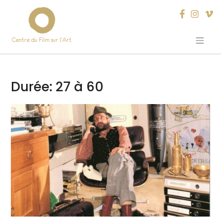
Centre du Film sur l’Art
Skip
to
content
Durée:
27 à 60