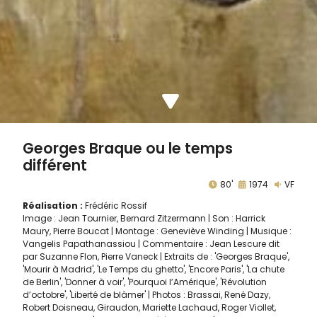
Georges Braque ou le temps
différent
80'
1974
VF
Réalisation :
Frédéric Rossif
Image : Jean Tournier, Bernard Zitzermann | Son : Harrick
Maury, Pierre Boucat | Montage : Geneviève Winding | Musique :
Vangelis Papathanassiou | Commentaire : Jean Lescure dit
par Suzanne Flon, Pierre Vaneck | Extraits de : 'Georges Braque',
'Mourir à Madrid', 'Le Temps du ghetto', 'Encore Paris', 'La chute
de Berlin', 'Donner à voir', 'Pourquoi l’Amérique', 'Révolution
d’octobre', 'Liberté de blâmer' | Photos : Brassai, René Dazy,
Robert Doisneau, Giraudon, Mariette Lachaud, Roger Viollet,