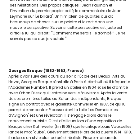
ses hésitations. Des propos critiques : Jean Paulhan et
l’invention du premier papier collé, le commentaire de Jean
Leymarie sur 'Le billard'. Un film plein de qualités qui dit
beaucoup de choses sur un peintre et le met dans une
nouvelle perspective. Savoir si cette perspective est juste est
difficile, lui qui disait : "Comment me serais-je trompé ? Je ne
savais pas ce que je voulais."
Georges Braque
1882-1963
France
Après avoir suivi des cours du soir à l’École des Beaux-Arts du
Havre, Georges Braque s'installe à Paris à dix-huit où il fréquente
l’Académie Humbert. Il prend un atelier en 1904 et se lie d’amitié
avec Othon Friesz qui l’entraine vers le fauvisme. Après la vente
de ses premières toiles au Salon des indépendants, Braque
signe un contrat avec le galeriste Kahnweiler en 1907, ce qui lui
permet de rencontrer Picasso dont la toile 'Les Demoiselles
d’Avignon' est une révélation. Il s’engage alors dans le
mouvement cubiste. C’est d’ailleurs lors d’une exposition de
Braque chez Kahnweiler (fin 1908) que le critique Louis Vauxcelles
lance le mot "cube". Grièvement blessé lors de la guerre 1914-1918,
il adopte un style plus coloré et réaliste. Figure majeure du