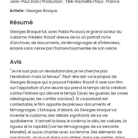
Jean-Paul Ziolo | Production : Télé-Hachette | Pays : France
Artiste :
Georges Braque
Résumé
Georges Braque fut, avec Pablo Picasso, le grand acteur du
cubisme. Frédéric Rossif dresse de lui un portrait riche
d'archives, de documents, de témoignages et d'interviews,
éclairé sans cesse par l'histoire tourmentée de son siècle.
Avis
"Je ne suis pas un révolutionnaire, je ne cherche pas
l’exaltation mais la ferveur". Peut-être est-ce le propos de
Georges Braque qui a poussé Frédéric Rossif à axer son film
sur l’opposition d’une œuvre qui prend le temps de la création
contre l’Histoire qui dévore le temps (avec les guerres, les crises
idéologiques, les conflits sociaux). Si ce postulat est
contestable, le film apporte de précieux documents et
témoignages. L’Estaque, d’abord, où Georges braque va
inventer le cubisme, des détails signifiants de sa vie
quotidienne : il aimait la boxe, le cinéma, le vélo, les voitures, la
rigueur et la rapidité (voir les témoignages de sa servante
Mariette), et aussi chanter avec sa femme. Des éléments de
son travail : on le suit dans son atelier, dans ses gestes, dans