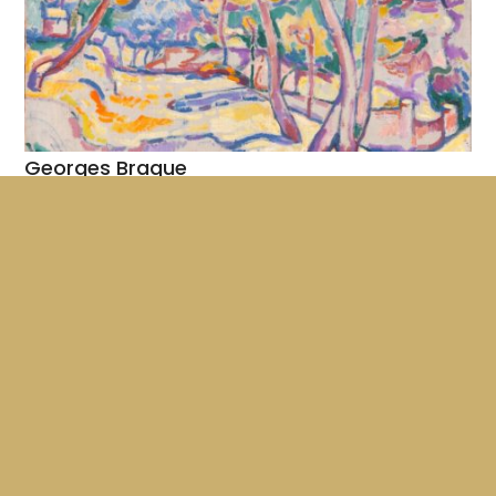
Georges Braque
ANDRÉ BUREAU
Un documentaire historique qui suit le peintre Georges
Braque dans ses multiples recherches et au travail.
24'
1950
VF