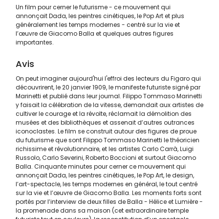
Un film pour cerner le futurisme - ce mouvement qui
annonçait Dada, les peintres cinétiques, le Pop Art et plus
généralement les temps modernes - centré sur la vie et
l’œuvre de Giacomo Balla et quelques autres figures
importantes.
Avis
On peut imaginer aujourd'hui l'effroi des lecteurs du Figaro qui
découvrirent, le 20 janvier 1909, le manifeste futuriste signé par
Marinetti et publié dans leur journal. Filippo Tommaso Marinetti
y faisait la célébration de la vitesse, demandait aux artistes de
cultiver le courage et la révolte, réclamait la démolition des
musées et des bibliothèques et assenait d’autres outrances
iconoclastes. Le film se construit autour des figures de proue
du futurisme que sont Filippo Tommaso Marinetti le théoricien
richissime et révolutionnaire, et les artistes Carlo Carrà, Luigi
Russolo, Carlo Severini, Roberto Boccioni et surtout Giacomo
Balla. Cinquante minutes pour cerner ce mouvement qui
annonçait Dada, les peintres cinétiques, le Pop Art, le design,
l’art-spectacle, les temps modernes en général, le tout centré
sur la vie et l’œuvre de Giacomo Balla. Les moments forts sont
portés par l’interview de deux filles de Balla - Hélice et Lumière -
la promenade dans sa maison (cet extraordinaire temple