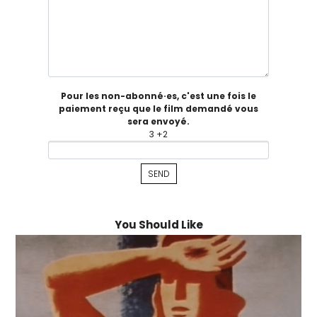
Pour les non-abonné·es, c'est une fois le
paiement reçu que le film demandé vous
sera envoyé.
3 +2
You Should Like