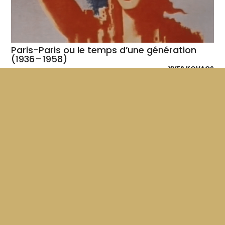
Paris-Paris ou le temps d’une génération
(1936 – 1958)
YVES KOVACS
Une lecture historico-artistique des années 1930 aux
années 1950, cruciales et riches d'événements politiques.
Un montage de documents exceptionnels mettant...
120'
1983
VF