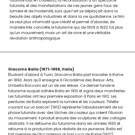
futuriste tout en couleurs), la reconstitution d’un spectacle
futuriste, et des manifestations de ces jeunes gens fous de
lumière et de modernité, sûrs que l’art se déplaçait dans la
beauté des objets industriels et dans la vie quotidienne. Le film
se veut plus informatif que créatif et permet d'aborder, de
manière très concrète, le futurisme qui, de 1909 à 1920, fut plus
qu'un mouvement, mais un art de vivre et une véritable
révolution anthropologique.
Giacomo Balla
1871-1958
Italie
Étudiant d'abord à Turin, Giacomo Balla part travailler à Rome
en 1893. Alors qu'il enseigne à l'Académie des Beaux-Arts,
Umberto Boccioni est un de ses élèves. Ce dernier fonde le
futurisme auquel adhère Balla en 1910 et signe deux manifestes.
Les futuristes ont leur première exposition à Paris en 1912. Les
peintures de Balla explorent la lumière et les couleurs. 'Fillette
courant sur un balcon' (1912) représente l'aboutissement de sa
phase futuriste avec des tâches de couleur qui créent l'illusion
du mouvement. Il produit ensuite des sculptures et des collages
abstraits. Il se détourne du futurisme dans les années 1930 et
retourne à la production plus réaliste de sa jeunesse. Balla est
fait membre de l'Accademia di San Luca de Rome (1937).