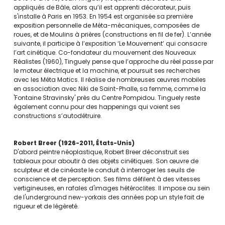
appliqués de Bâle, alors qu’il est apprenti décorateur, puis
s'installe à Paris en 1953. En 1954 est organisée sa première
exposition personnelle de Méta-mécaniques, composées de
roues, et de Moulins à prières (constructions en fil de fer). L’année
suivante, il participe à l’exposition ‘Le Mouvement’ qui consacre
l’art cinétique. Co-fondateur du mouvement des Nouveaux
Réalistes (1960), Tinguely pense que l’approche du réel passe par
le moteur électrique et la machine, et poursuit ses recherches
avec les Méta Matics. Il réalise de nombreuses œuvres mobiles
en association avec Niki de Saint-Phalle, sa femme, comme la
'Fontaine Stravinsky' près du Centre Pompidou. Tinguely reste
également connu pour des happenings qui voient ses
constructions s’autodétruire.
Robert Breer
1926-2011
États-Unis
D'abord peintre néoplastique, Robert Breer déconstruit ses
tableaux pour aboutir à des objets cinétiques. Son œuvre de
sculpteur et de cinéaste le conduit à interroger les seuils de
conscience et de perception. Ses films défilent à des vitesses
vertigineuses, en rafales d'images hétéroclites. Il impose au sein
de l'underground new-yorkais des années pop un style fait de
rigueur et de légèreté.