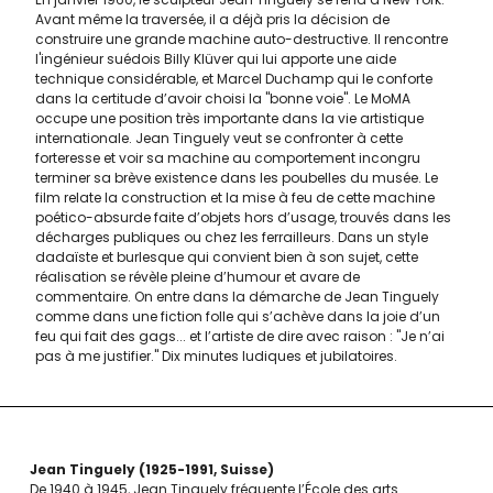
Avant même la traversée, il a déjà pris la décision de
construire une grande machine auto-destructive. Il rencontre
l'ingénieur suédois Billy Klüver qui lui apporte une aide
technique considérable, et Marcel Duchamp qui le conforte
dans la certitude d’avoir choisi la "bonne voie". Le MoMA
occupe une position très importante dans la vie artistique
internationale. Jean Tinguely veut se confronter à cette
forteresse et voir sa machine au comportement incongru
terminer sa brève existence dans les poubelles du musée. Le
film relate la construction et la mise à feu de cette machine
poético-absurde faite d’objets hors d’usage, trouvés dans les
décharges publiques ou chez les ferrailleurs. Dans un style
dadaïste et burlesque qui convient bien à son sujet, cette
réalisation se révèle pleine d’humour et avare de
commentaire. On entre dans la démarche de Jean Tinguely
comme dans une fiction folle qui s’achève dans la joie d’un
feu qui fait des gags... et l’artiste de dire avec raison : "Je n’ai
pas à me justifier." Dix minutes ludiques et jubilatoires.
Jean Tinguely
1925-1991
Suisse
De 1940 à 1945, Jean Tinguely fréquente l’École des arts