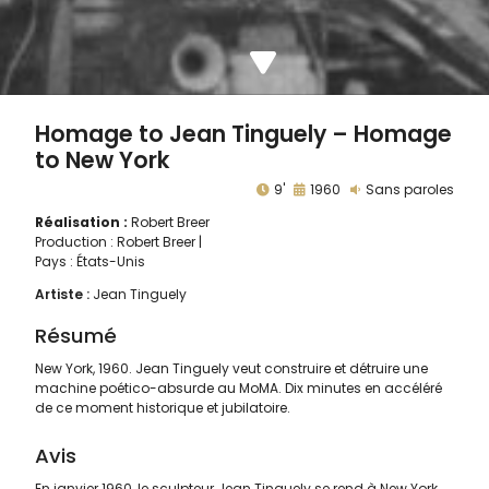
Homage to Jean Tinguely – Homage
to New York
9'
1960
Sans paroles
Réalisation :
Robert Breer
Production : Robert Breer |
Pays : États-Unis
Artiste :
Jean Tinguely
Résumé
New York, 1960. Jean Tinguely veut construire et détruire une
machine poético-absurde au MoMA. Dix minutes en accéléré
de ce moment historique et jubilatoire.
Avis
En janvier 1960, le sculpteur Jean Tinguely se rend à New York.