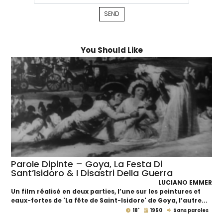
You Should Like
Parole Dipinte – Goya, La Festa Di
Sant’Isidoro & I Disastri Della Guerra
LUCIANO EMMER
Un film réalisé en deux parties, l’une sur les peintures et
eaux-fortes de 'La fête de Saint-Isidore' de Goya, l’autre...
18'
1950
Sans paroles