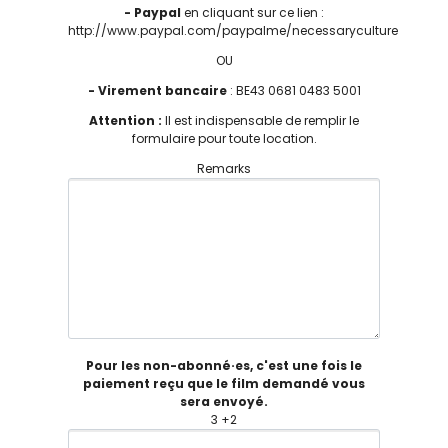
- Paypal
en cliquant sur ce lien :
http://www.paypal.com/paypalme/necessaryculture
OU
- Virement bancaire
: BE43 0681 0483 5001
Attention :
Il est indispensable de remplir le
formulaire pour toute location.
Remarks
Pour les non-abonné·es, c'est une fois le
paiement reçu que le film demandé vous
sera envoyé.
3 +2