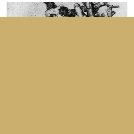
Parole Dipinte – La Paz Y La Guerra
LUCIANO EMMER
En 1950, Luciano Emmer réalise un film sur Goya, à partir
de ses peintures de fêtes populaires et de ses...
15'
2009
Sans paroles