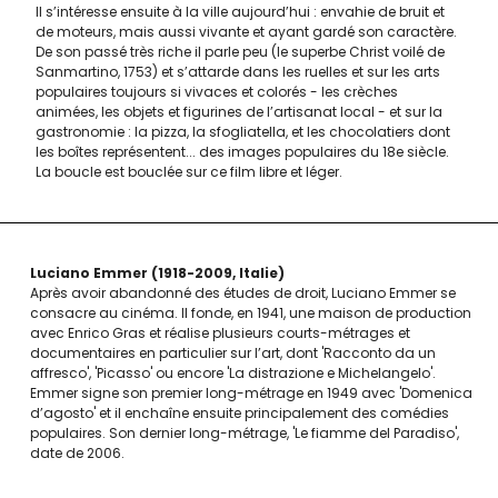
Il s’intéresse ensuite à la ville aujourd’hui : envahie de bruit et
de moteurs, mais aussi vivante et ayant gardé son caractère.
De son passé très riche il parle peu (le superbe Christ voilé de
Sanmartino, 1753) et s’attarde dans les ruelles et sur les arts
populaires toujours si vivaces et colorés - les crèches
animées, les objets et figurines de l’artisanat local - et sur la
gastronomie : la pizza, la sfogliatella, et les chocolatiers dont
les boîtes représentent... des images populaires du 18e siècle.
La boucle est bouclée sur ce film libre et léger.
Luciano Emmer
1918-2009
Italie
Après avoir abandonné des études de droit, Luciano Emmer se
consacre au cinéma. Il fonde, en 1941, une maison de production
avec Enrico Gras et réalise plusieurs courts-métrages et
documentaires en particulier sur l’art, dont 'Racconto da un
affresco', 'Picasso' ou encore 'La distrazione e Michelangelo'.
Emmer signe son premier long-métrage en 1949 avec 'Domenica
d’agosto' et il enchaîne ensuite principalement des comédies
populaires. Son dernier long-métrage, 'Le fiamme del Paradiso',
date de 2006.