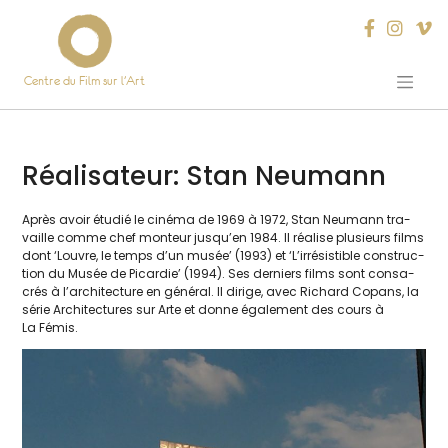
Centre du Film sur l’Art
Skip
to
content
Réalisateur:
Stan Neumann
Après avoir étu­dié le ciné­ma de 1969 à 1972, Stan Neumann tra­
vaille comme chef mon­teur jusqu’en 1984. Il réa­lise plu­sieurs films
dont ‘Louvre, le temps d’un musée’ (1993) et ‘L’irrésistible construc­
tion du Musée de Picardie’ (1994). Ses der­niers films sont consa­
crés à l’architecture en géné­ral. Il dirige, avec Richard Copans, la
série Architectures sur Arte et donne éga­le­ment des cours à
La Fémis.