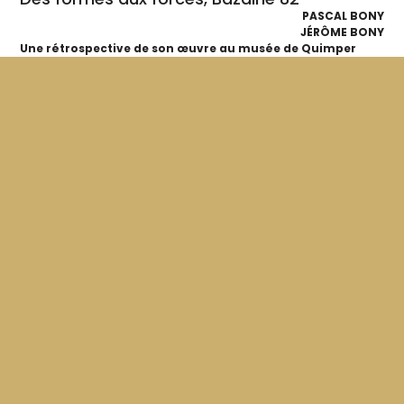
PASCAL BONY
JÉRÔME BONY
Une rétrospective de son œuvre au musée de Quimper
donne ici l'occasion à Jean Bazaine de commenter son
travail et...
22'
1982
VF
Chagall, à la Russie, aux ânes et aux autres…
FRANÇOIS LEVY-KUENTZ
Grâce à l'accès inédit aux archives de la famille de Marc
Chagall, François Lévy-Kuentz réalise un portrait riche et
complet...