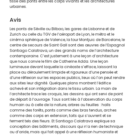
tisse des ponts entre les corps vivants et les architectures
urbaines.
Avis
Les ponts de Séville ou Bilbao, les gares de Lisbonne et de
Zurich ou celle du TGV de l’aéroport de Lyon, le métro et le
cinéma sphérique de Valence, la tour Montjuic de Barcelone, le
centre de secours de Saint Gall sont des œuvres de l’Espagnol
Santiago Calatrava, un des grands noms de l’architecture
contemporaine. C’est justement à une leçon d’architecture
que nous convie le film de Catherine Adda. Une leçon
lumineuse devant laquelle la cinéaste s’efface, laissant la
place au déroulement limpide et rigoureux d’une pensée et
d’une réflexion sur les espaces publics, lieux où l’on peut rendre
aux sites leur dignité. Quelques plans montrent l’édifice
achevé et son intégration dans le tissu urbain. La main de
l’architecte trace les croquis, les dessins qui ont servi de point
de départ à l’ouvrage. Tous sont liés à l’observation du corps
humain ou à celle de la nature, arbres ou feuilles : halls
comme des forêts, ponts comme des bras tendus, arches
comme des corps en extension, toits qui s’ouvrent et se
ferment tels des fleurs. Et Santiago Calatrava explique sa
conception des bâtiments, discours qui n’a rien de technique
ou d’aride, mais qui fait appel à une réflexion humaniste et