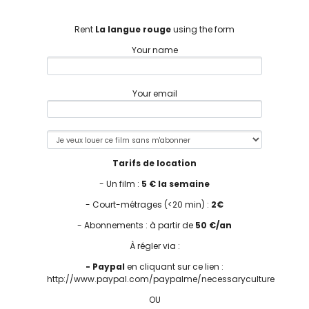
Rent
La langue rouge
using the form
Your name
Your email
Tarifs de location
- Un film :
5 € la semaine
- Court-métrages (<20 min) :
2€
- Abonnements : à partir de
50 €/an
À régler via :
- Paypal
en cliquant sur ce lien :
http://www.paypal.com/paypalme/necessaryculture
OU