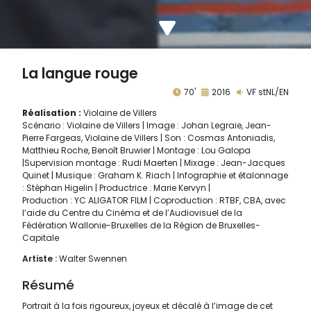
La langue rouge
70'
2016
VF stNL/EN
Réalisation :
Violaine de Villers
Scénario : Violaine de Villers | Image : Johan Legraie, Jean-
Pierre Fargeas, Violaine de Villers | Son : Cosmas Antoniadis,
Matthieu Roche, Benoît Bruwier | Montage : Lou Galopa
|Supervision montage : Rudi Maerten | Mixage : Jean-Jacques
Quinet | Musique : Graham K. Riach | Infographie et étalonnage
: Stéphan Higelin | Productrice : Marie Kervyn |
Production : YC ALIGATOR FILM | Coproduction : RTBF, CBA, avec
l’aide du Centre du Cinéma et de l’Audiovisuel de la
Fédération Wallonie-Bruxelles de la Région de Bruxelles-
Capitale
Artiste :
Walter Swennen
Résumé
Portrait à la fois rigoureux, joyeux et décalé à l’image de cet