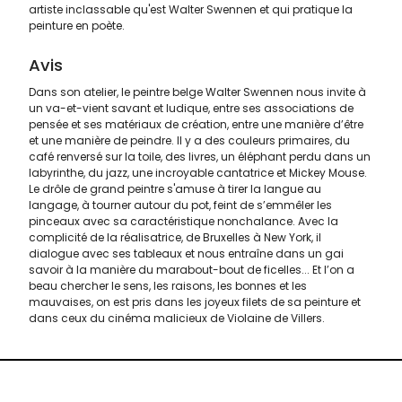
artiste inclassable qu'est Walter Swennen et qui pratique la
peinture en poète.
Avis
Dans son atelier, le peintre belge Walter Swennen nous invite à
un va-et-vient savant et ludique, entre ses associations de
pensée et ses matériaux de création, entre une manière d’être
et une manière de peindre. Il y a des couleurs primaires, du
café renversé sur la toile, des livres, un éléphant perdu dans un
labyrinthe, du jazz, une incroyable cantatrice et Mickey Mouse.
Le drôle de grand peintre s'amuse à tirer la langue au
langage, à tourner autour du pot, feint de s’emmêler les
pinceaux avec sa caractéristique nonchalance. Avec la
complicité de la réalisatrice, de Bruxelles à New York, il
dialogue avec ses tableaux et nous entraîne dans un gai
savoir à la manière du marabout-bout de ficelles... Et l’on a
beau chercher le sens, les raisons, les bonnes et les
mauvaises, on est pris dans les joyeux filets de sa peinture et
dans ceux du cinéma malicieux de Violaine de Villers.