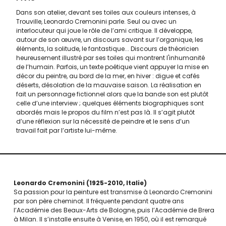
Dans son atelier, devant ses toiles aux couleurs intenses, à
Trouville, Leonardo Cremonini parle. Seul ou avec un
interlocuteur qui joue le rôle de l’ami critique. Il développe,
autour de son œuvre, un discours savant sur l’organique, les
éléments, la solitude, le fantastique... Discours de théoricien
heureusement illustré par ses toiles qui montrent l'inhumanité
de l’humain. Parfois, un texte poétique vient appuyer la mise en
décor du peintre, au bord de la mer, en hiver : digue et cafés
déserts, désolation de la mauvaise saison. La réalisation en
fait un personnage fictionnel alors que la bande son est plutôt
celle d’une interview ; quelques éléments biographiques sont
abordés mais le propos du film n’est pas là. Il s’agit plutôt
d’une réflexion sur la nécessité de peindre et le sens d’un
travail fait par l’artiste lui-même.
Leonardo Cremonini
1925-2010
Italie
Sa passion pour la peinture est transmise à Leonardo Cremonini
par son père cheminot. Il fréquente pendant quatre ans
l’Académie des Beaux-Arts de Bologne, puis l’Académie de Brera
à Milan. Il s’installe ensuite à Venise, en 1950, où il est remarqué