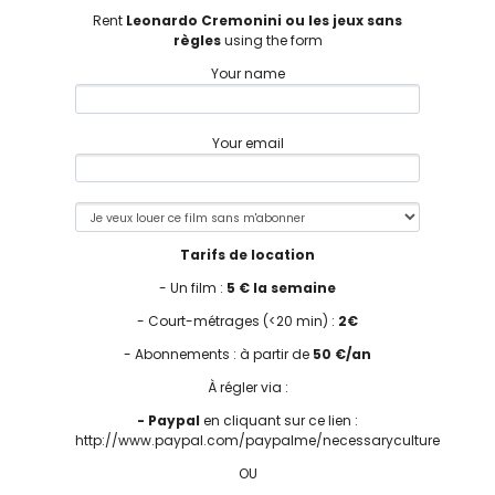
Rent
Leonardo Cremonini ou les jeux sans
règles
using the form
Your name
Your email
Tarifs de location
- Un film :
5 € la semaine
- Court-métrages (<20 min) :
2€
- Abonnements : à partir de
50 €/an
À régler via :
- Paypal
en cliquant sur ce lien :
http://www.paypal.com/paypalme/necessaryculture
OU