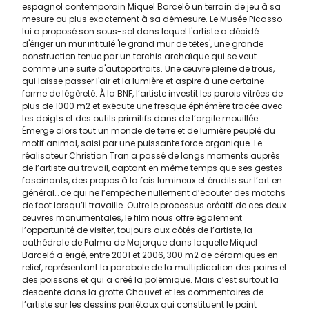
espagnol contemporain Miquel Barceló un terrain de jeu à sa
mesure ou plus exactement à sa démesure. Le Musée Picasso
lui a proposé son sous-sol dans lequel l'artiste a décidé
d'ériger un mur intitulé 'le grand mur de têtes', une grande
construction tenue par un torchis archaïque qui se veut
comme une suite d'autoportraits. Une œuvre pleine de trous,
qui laisse passer l'air et la lumière et aspire à une certaine
forme de légèreté. À la BNF, l’artiste investit les parois vitrées de
plus de 1000 m2 et exécute une fresque éphémère tracée avec
les doigts et des outils primitifs dans de l’argile mouillée.
Émerge alors tout un monde de terre et de lumière peuplé du
motif animal, saisi par une puissante force organique. Le
réalisateur Christian Tran a passé de longs moments auprès
de l’artiste au travail, captant en même temps que ses gestes
fascinants, des propos à la fois lumineux et érudits sur l’art en
général… ce qui ne l’empêche nullement d’écouter des matchs
de foot lorsqu’il travaille. Outre le processus créatif de ces deux
œuvres monumentales, le film nous offre également
l’opportunité de visiter, toujours aux côtés de l’artiste, la
cathédrale de Palma de Majorque dans laquelle Miquel
Barceló a érigé, entre 2001 et 2006, 300 m2 de céramiques en
relief, représentant la parabole de la multiplication des pains et
des poissons et qui a créé la polémique. Mais c’est surtout la
descente dans la grotte Chauvet et les commentaires de
l’artiste sur les dessins pariétaux qui constituent le point