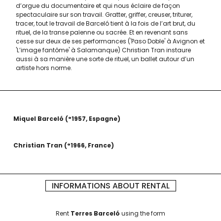
d’orgue du documentaire et qui nous éclaire de façon
spectaculaire sur son travail. Gratter, griffer, creuser, triturer,
tracer, tout le travail de Barceló tient à la fois de l’art brut, du
rituel, de la transe païenne ou sacrée. Et en revenant sans
cesse sur deux de ses performances ('Paso Doble' à Avignon et
'L’image fantôme' à Salamanque) Christian Tran instaure
aussi à sa manière une sorte de rituel, un ballet autour d’un
artiste hors norme.
Miquel Barceló
°1957
Espagne
Christian Tran
°1966
France
INFORMATIONS ABOUT RENTAL
Rent
Terres Barceló
using the form