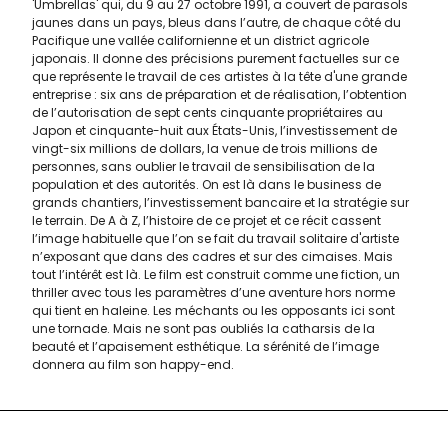
'Umbrellas' qui, du 9 au 27 octobre 1991, a couvert de parasols
jaunes dans un pays, bleus dans l’autre, de chaque côté du
Pacifique une vallée californienne et un district agricole
japonais. Il donne des précisions purement factuelles sur ce
que représente le travail de ces artistes à la tête d'une grande
entreprise : six ans de préparation et de réalisation, l’obtention
de l’autorisation de sept cents cinquante propriétaires au
Japon et cinquante-huit aux États-Unis, l’investissement de
vingt-six millions de dollars, la venue de trois millions de
personnes, sans oublier le travail de sensibilisation de la
population et des autorités. On est là dans le business de
grands chantiers, l’investissement bancaire et la stratégie sur
le terrain. De A à Z, l’histoire de ce projet et ce récit cassent
l’image habituelle que l’on se fait du travail solitaire d'artiste
n’exposant que dans des cadres et sur des cimaises. Mais
tout l’intérêt est là. Le film est construit comme une fiction, un
thriller avec tous les paramètres d’une aventure hors norme
qui tient en haleine. Les méchants ou les opposants ici sont
une tornade. Mais ne sont pas oubliés la catharsis de la
beauté et l’apaisement esthétique. La sérénité de l’image
donnera au film son happy-end.