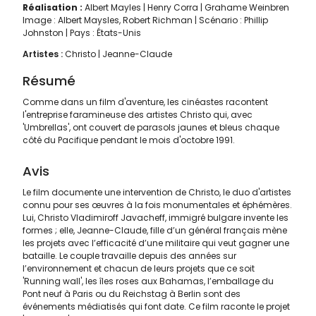
Réalisation :
Albert Mayles
Henry Corra
Grahame Weinbren
Image : Albert Maysles, Robert Richman | Scénario : Phillip
Johnston | Pays : États-Unis
Artistes :
Christo
Jeanne-Claude
Résumé
Comme dans un film d'aventure, les cinéastes racontent
l'entreprise faramineuse des artistes Christo qui, avec
'Umbrellas', ont couvert de parasols jaunes et bleus chaque
côté du Pacifique pendant le mois d'octobre 1991.
Avis
Le film documente une intervention de Christo, le duo d'artistes
connu pour ses œuvres à la fois monumentales et éphémères.
Lui, Christo Vladimiroff Javacheff, immigré bulgare invente les
formes ; elle, Jeanne-Claude, fille d’un général français mène
les projets avec l’efficacité d’une militaire qui veut gagner une
bataille. Le couple travaille depuis des années sur
l’environnement et chacun de leurs projets que ce soit
'Running wall', les îles roses aux Bahamas, l’emballage du
Pont neuf à Paris ou du Reichstag à Berlin sont des
événements médiatisés qui font date. Ce film raconte le projet