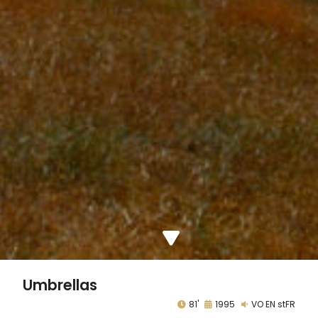
Umbrellas
81'
1995
VO EN stFR