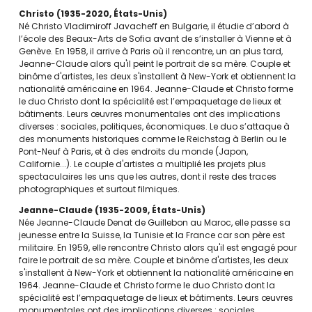
Christo
1935-2020
États-Unis
Né Christo Vladimiroff Javacheff en Bulgarie, il étudie d’abord à
l’école des Beaux-Arts de Sofia avant de s’installer à Vienne et à
Genève. En 1958, il arrive à Paris où il rencontre, un an plus tard,
Jeanne-Claude alors qu'il peint le portrait de sa mère. Couple et
binôme d'artistes, les deux s'installent à New-York et obtiennent la
nationalité américaine en 1964. Jeanne-Claude et Christo forme
le duo Christo dont la spécialité est l’empaquetage de lieux et
bâtiments. Leurs œuvres monumentales ont des implications
diverses : sociales, politiques, économiques. Le duo s’attaque à
des monuments historiques comme le Reichstag à Berlin ou le
Pont-Neuf à Paris, et à des endroits du monde (Japon,
Californie...). Le couple d'artistes a multiplié les projets plus
spectaculaires les uns que les autres, dont il reste des traces
photographiques et surtout filmiques.
Jeanne-Claude
1935-2009
États-Unis
Née Jeanne-Claude Denat de Guillebon au Maroc, elle passe sa
jeunesse entre la Suisse, la Tunisie et la France car son père est
militaire. En 1959, elle rencontre Christo alors qu'il est engagé pour
faire le portrait de sa mère. Couple et binôme d'artistes, les deux
s'installent à New-York et obtiennent la nationalité américaine en
1964. Jeanne-Claude et Christo forme le duo Christo dont la
spécialité est l’empaquetage de lieux et bâtiments. Leurs œuvres
monumentales ont des implications diverses : sociales,