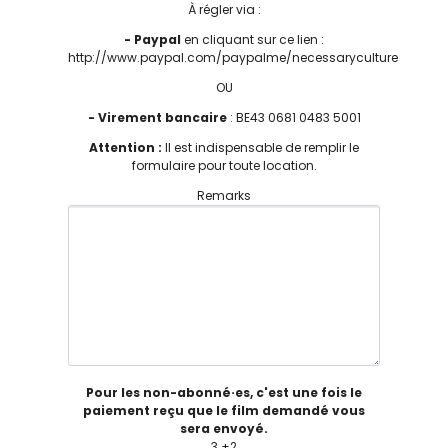
À régler via :
- Paypal
en cliquant sur ce lien :
http://www.paypal.com/paypalme/necessaryculture
OU
- Virement bancaire
: BE43 0681 0483 5001
Attention :
Il est indispensable de remplir le
formulaire pour toute location.
Remarks
Pour les non-abonné·es, c'est une fois le
paiement reçu que le film demandé vous
sera envoyé.
3 +2