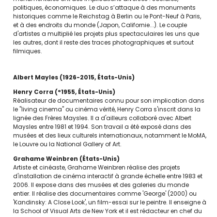
politiques, économiques. Le duo s’attaque à des monuments
historiques comme le Reichstag à Berlin ou le Pont-Neuf à Paris,
et à des endroits du monde (Japon, Californie...). Le couple
d'artistes a multiplié les projets plus spectaculaires les uns que
les autres, dont il reste des traces photographiques et surtout
filmiques.
Albert Mayles
1926-2015
États-Unis
Henry Corra
°1955
États-Unis
Réalisateur de documentaires connu pour son implication dans
le "living cinema" ou cinéma vérité, Henry Corra s'inscrit dans la
lignée des Frères Maysles. Il a d'ailleurs collaboré avec Albert
Maysles entre 1981 et 1994. Son travail a été exposé dans des
musées et des lieux culturels internationaux, notamment le MoMA,
le Louvre ou la National Gallery of Art.
Grahame Weinbren
États-Unis
Artiste et cinéaste, Grahame Weinbren réalise des projets
d'installation de cinéma interactif à grande échelle entre 1983 et
2006. Il expose dans des musées et des galeries du monde
entier. Il réalise des documentaires comme 'George' (2000) ou
'Kandinsky: A Close Look', un film-essai sur le peintre. Il enseigne à
la School of Visual Arts de New York et il est rédacteur en chef du