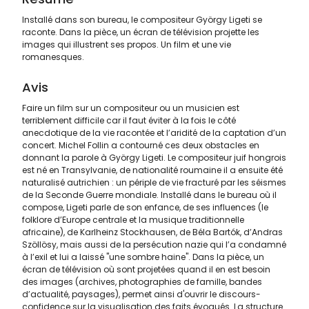
Installé dans son bureau, le compositeur György Ligeti se
raconte. Dans la pièce, un écran de télévision projette les
images qui illustrent ses propos. Un film et une vie
romanesques.
Avis
Faire un film sur un compositeur ou un musicien est
terriblement difficile car il faut éviter à la fois le côté
anecdotique de la vie racontée et l’aridité de la captation d’un
concert. Michel Follin a contourné ces deux obstacles en
donnant la parole à György Ligeti. Le compositeur juif hongrois
est né en Transylvanie, de nationalité roumaine il a ensuite été
naturalisé autrichien : un périple de vie fracturé par les séismes
de la Seconde Guerre mondiale. Installé dans le bureau où il
compose, Ligeti parle de son enfance, de ses influences (le
folklore d’Europe centrale et la musique traditionnelle
africaine), de Karlheinz Stockhausen, de Béla Bartók, d’Andras
Szöllösy, mais aussi de la persécution nazie qui l’a condamné
à l’exil et lui a laissé "une sombre haine". Dans la pièce, un
écran de télévision où sont projetées quand il en est besoin
des images (archives, photographies de famille, bandes
d’actualité, paysages), permet ainsi d'ouvrir le discours-
confidence sur la visualisation des faits évoqués. La structure