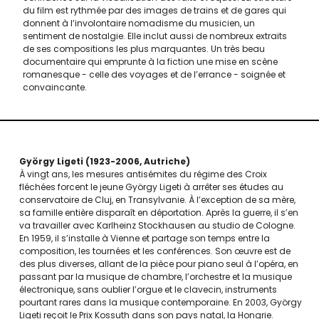
du film est rythmée par des images de trains et de gares qui
donnent à l’involontaire nomadisme du musicien, un
sentiment de nostalgie. Elle inclut aussi de nombreux extraits
de ses compositions les plus marquantes. Un très beau
documentaire qui emprunte à la fiction une mise en scène
romanesque - celle des voyages et de l’errance - soignée et
convaincante.
György Ligeti
1923-2006
Autriche
À vingt ans, les mesures antisémites du régime des Croix
fléchées forcent le jeune György Ligeti à arrêter ses études au
conservatoire de Cluj, en Transylvanie. À l’exception de sa mère,
sa famille entière disparaît en déportation. Après la guerre, il s’en
va travailler avec Karlheinz Stockhausen au studio de Cologne.
En 1959, il s’installe à Vienne et partage son temps entre la
composition, les tournées et les conférences. Son œuvre est de
des plus diverses, allant de la pièce pour piano seul à l’opéra, en
passant par la musique de chambre, l’orchestre et la musique
électronique, sans oublier l’orgue et le clavecin, instruments
pourtant rares dans la musique contemporaine. En 2003, György
Ligeti reçoit le Prix Kossuth dans son pays natal, la Hongrie.