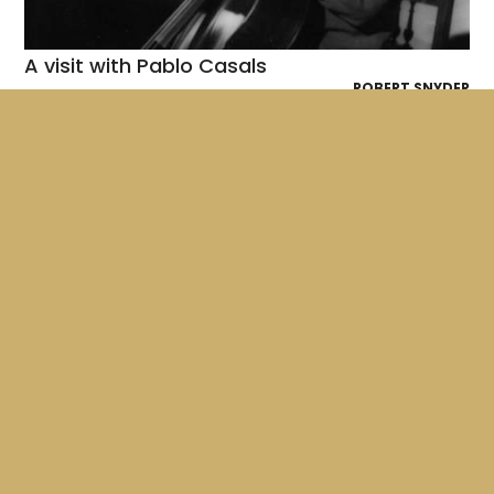
A visit with Pablo Casals
ROBERT SNYDER
Le documentaire suit le violoncelliste Pablo Casals dans
son village natal en Espagne, où il s'est retiré, et
l'accompagne non...
26'
1955
VO EN
Claes Oldenburg
MICHAEL BLACKWOOD
L'artiste américain Claes Oldenburg est l'une des plus