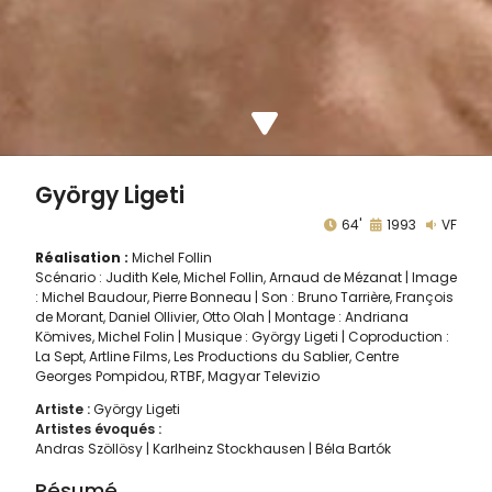
György Ligeti
64'
1993
VF
Réalisation :
Michel Follin
Scénario : Judith Kele, Michel Follin, Arnaud de Mézanat | Image
: Michel Baudour, Pierre Bonneau | Son : Bruno Tarrière, François
de Morant, Daniel Ollivier, Otto Olah | Montage : Andriana
Kömives, Michel Folin | Musique : György Ligeti | Coproduction :
La Sept, Artline Films, Les Productions du Sablier, Centre
Georges Pompidou, RTBF, Magyar Televizio
Artiste :
György Ligeti
Artistes évoqués :
Andras Szöllösy
Karlheinz Stockhausen
Béla Bartók
Résumé