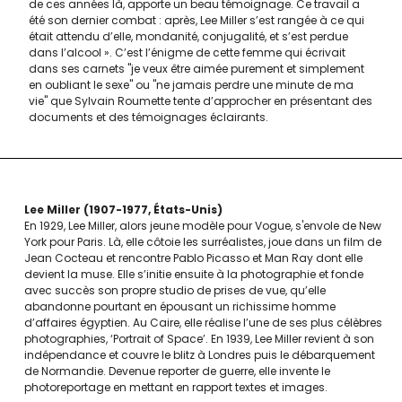
de ces années là, apporte un beau témoignage. Ce travail a
été son dernier combat : après, Lee Miller s’est rangée à ce qui
était attendu d’elle, mondanité, conjugalité, et s’est perdue
dans l’alcool ». C’est l’énigme de cette femme qui écrivait
dans ses carnets "je veux être aimée purement et simplement
en oubliant le sexe" ou "ne jamais perdre une minute de ma
vie" que Sylvain Roumette tente d’approcher en présentant des
documents et des témoignages éclairants.
Lee Miller
1907-1977
États-Unis
En 1929, Lee Miller, alors jeune modèle pour Vogue, s'envole de New
York pour Paris. Là, elle côtoie les surréalistes, joue dans un film de
Jean Cocteau et rencontre Pablo Picasso et Man Ray dont elle
devient la muse. Elle s’initie ensuite à la photographie et fonde
avec succès son propre studio de prises de vue, qu’elle
abandonne pourtant en épousant un richissime homme
d’affaires égyptien. Au Caire, elle réalise l’une de ses plus célèbres
photographies, ‘Portrait of Space’. En 1939, Lee Miller revient à son
indépendance et couvre le blitz à Londres puis le débarquement
de Normandie. Devenue reporter de guerre, elle invente le
photoreportage en mettant en rapport textes et images.