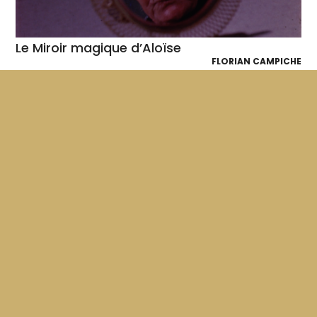
Le Miroir magique d’Aloïse
FLORIAN CAMPICHE
Rencontre avec Aloïse Corbaz, une des personnalités les
plus importantes de l'art brut. Tourné quelques années
avant sa mort dans...
24'
1967
VF
Au pays des visages
FRÉDÉRIC ROSSIF
Un portrait de portraitiste, celui de la photographe