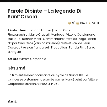
Parole Dipinte – La legenda Di
Sant’Orsola
9'
1948
VO IT
Réalisation :
Luciano Emmer
Enrico Gras
Photographie : Mario Craveri | Montage : Vittorio Carpignano |
Musique : Roman Vlad | Commentaire : texte de Diego Fabbri
dit par Gino Cervi (version italienne), texte et voix de Jean
Cocteau (version française) | Production : Panda Film, Salvo
d’Angelo
Artiste :
Vittore Carpaccio
Résumé
Un film entièrement consacré au cycle de Sainte Ursule
(princesse bretonne massacrée par les Huns) peint par Vittore
Carpaccio entre entre 1490 et 1495 .
Avis