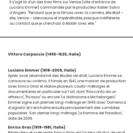
Il s'agit là d'un des trois films sur Venise (ville d’enfance de
Luciano Emmer) commandés par le producteur italien Salvo
d’Angelo. "Pendant que je la filmais avec la caméra, elle était –
elle, Venise – silencieuse et impénétrable, presque indifférente
au contact que je cherchais à établir avec elle."
Vittore Carpaccio
1455-1525
Italie
Luciano Emmer
1918-2009
Italie
Après avoir abandonné des études de droit, Luciano Emmer se
consacre au cinéma. Il fonde, en 1941, une maison de production
avec Enrico Gras et réalise plusieurs courts-métrages et
documentaires en particulier sur l’art, dont 'Racconto da un
affresco', 'Picasso' ou encore 'La distrazione e Michelangelo'.
Emmer signe son premier long-métrage en 1949 avec 'Domenica
d’agosto' et il enchaîne ensuite principalement des comédies
populaires. Son dernier long-métrage, 'Le fiamme del Paradiso',
date de 2006.
Enrico Gras
1919-1981
Italie
Réalisateur et scénariste, Enrico Gras est l'auteur de plus de vingt