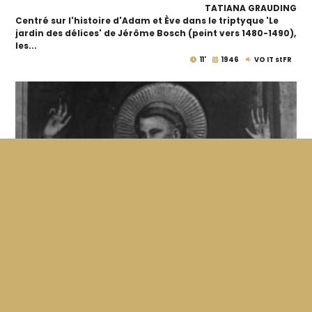
TATIANA GRAUDING
Centré sur l'histoire d'Adam et Ève dans le triptyque 'Le
jardin des délices' de Jérôme Bosch (peint vers 1480-1490),
les...
11'
1946
VO IT stFR
Parole Dipinte – Il Cantico delle Creature
LUCIANO EMMER
ENRICO GRAS
TATIANA GRAUDING
Les cinéastes se concentrent sur la vie de Saint-François
d'Assise peinte par Giotto qu'il accompagne d'extraits de
ses prières pour...