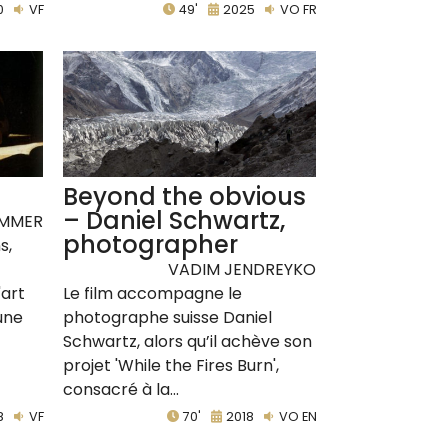
0
VF
49'
2025
VO FR
Beyond the obvious
– Daniel Schwartz,
EMMER
photographer
s,
VADIM JENDREYKO
'art
Le film accompagne le
 une
photographe suisse Daniel
Schwartz, alors qu’il achève son
projet 'While the Fires Burn',
consacré à la...
8
VF
70'
2018
VO EN