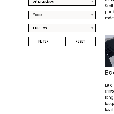
Art practices
Smit
poul
Years
méca
Duration
Ba
Le c
s’in
long
lesqu
Ici, 