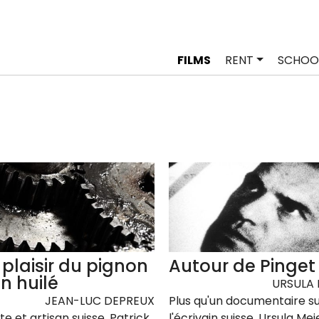
FILMS
RENT
SCHOO
 plaisir du pignon
Autour de Pinget
n huilé
URSULA 
JEAN-LUC DEPREUX
Plus qu'un documentaire s
ste et artisan suisse, Patrick
l'écrivain suisse, Ursula Mei