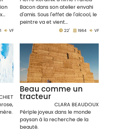
tion
Bacon dans son atelier envahi
...
d'amis. Sous l'effet de l'alcool, le
peintre va et vient...
1
VF
22'
1964
VF
Beau comme un
tracteur
CHIET
nrose,
CLARA BEAUDOUX
mère.
Périple joyeux dans le monde
paysan à la recherche de la
beauté.