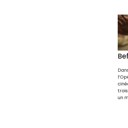
Be
Dans
l’Op
ciné
troi
un m