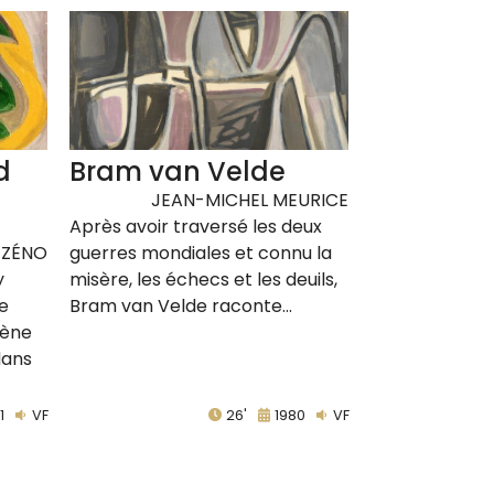
d
Bram van Velde
JEAN-MICHEL MEURICE
Après avoir traversé les deux
 ZÉNO
guerres mondiales et connu la
y
misère, les échecs et les deuils,
de
Bram van Velde raconte...
rène
dans
1
VF
26'
1980
VF