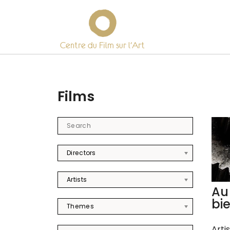
Centre du Film sur l’Art
Skip
to
content
Films
Directors
Artists
Au
bie
Themes
Arti