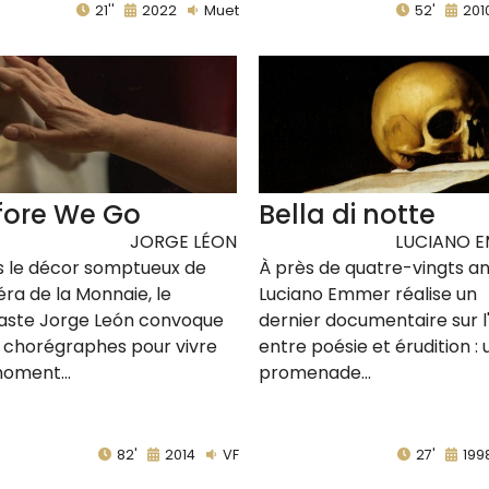
21''
2022
Muet
52'
201
fore We Go
Bella di notte
JORGE LÉON
LUCIANO 
 le décor somptueux de
À près de quatre-vingts an
éra de la Monnaie, le
Luciano Emmer réalise un
aste Jorge León convoque
dernier documentaire sur l
s chorégraphes pour vivre
entre poésie et érudition :
oment...
promenade...
82'
2014
VF
27'
199