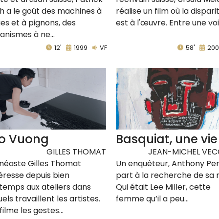
h a le goût des machines à
réalise un film où la dispari
ies et à pignons, des
est à l'œuvre. Entre une voix
nismes à ne...
12'
1999
VF
58'
200
o Vuong
Basquiat, une vie
GILLES THOMAT
JEAN-MICHEL VEC
inéaste Gilles Thomat
Un enquêteur, Anthony Pe
téresse depuis bien
part à la recherche de sa 
temps aux ateliers dans
Qui était Lee Miller, cette
els travaillent les artistes.
femme qu’il a peu...
il filme les gestes...