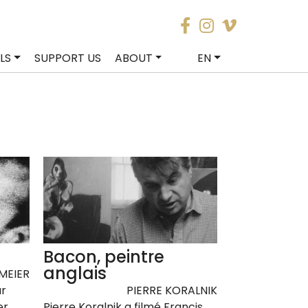
LS
SUPPORT US
ABOUT
EN
Bacon, peintre
anglais
MEIER
ur
PIERRE KORALNIK
er
Pierre Koralnik a filmé Francis