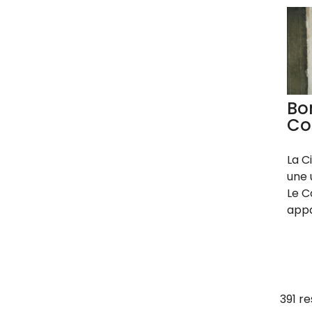
Bo
Co
La C
une 
Le C
appa
391 re