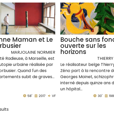
nne Maman et Le
Bouche sans fon
rbusier
ouverte sur les
horizons
MARJOLAINE NORMIER
ité Radieuse, à Marseille, est
THIERRY
utopie urbaine réalisée par
Le réalisateur belge Thierr
orbusier. Quand l'un des
Zéno part à la rencontre 
rtements subit de graves...
Georges Moinet, schizoph
interné depuis quinze ans 
un hôpital...
58'
2017
VF
30'
198
sults